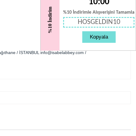
10:00
%10 İndirim
%10 İndirimle Alışverişini Tamamla
HOSGELDIN10
Kopyala
 Kağıthane / İSTANBUL
info@isabelabbey.com
/