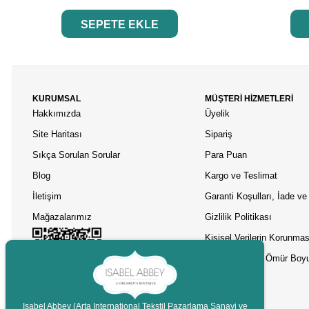
SEPETE EKLE
KURUMSAL
MÜŞTERİ HİZMETLERİ
Hakkımızda
Üyelik
Site Haritası
Sipariş
Sıkça Sorulan Sorular
Para Puan
Blog
Kargo ve Teslimat
İletişim
Garanti Koşulları, İade ve 
Mağazalarımız
Gizlilik Politikası
Kişisel Verilerin Korunmas
Asobu Termos Ömür Boyu
Isabel Abbey (Arta International Tekstil Pazarlama Sanayi ve