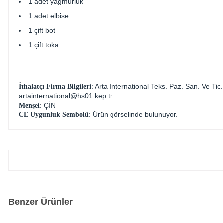
1 adet yağmurluk
1 adet elbise
1 çift bot
1 çift toka
: Arta International Teks. Paz. San. Ve 
İthalatçı Firma Bilgileri
artainternational@hs01.kep.tr
: ÇİN
Menşei
: Ürün görselinde bulunuyor.
CE Uygunluk Sembolü
Benzer Ürünler