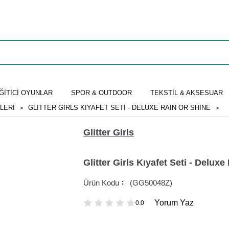
ĞİTİCİ OYUNLAR
SPOR & OUTDOOR
TEKSTİL & AKSESUAR
LERI
GLITTER GIRLS KIYAFET SETI - DELUXE RAIN OR SHINE
Glitter Girls
Glitter Girls Kıyafet Seti - Delux
(GG50048Z)
Yorum Yaz
0.0