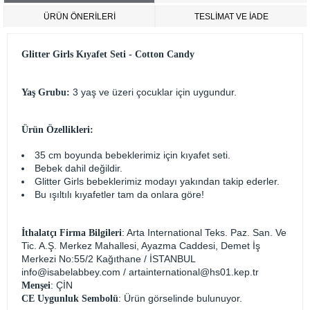
ÜRÜN ÖNERILERI
TESLİMAT VE İADE
Glitter Girls Kıyafet Seti - Cotton Candy
3 yaş ve üzeri çocuklar için uygundur.
Yaş Grubu:
Ürün Özellikleri:
35 cm boyunda bebeklerimiz için kıyafet seti.
Bebek dahil değildir.
Glitter Girls bebeklerimiz modayı yakından takip ederler.
Bu ışıltılı kıyafetler tam da onlara göre!
: Arta International Teks. Paz. San. Ve
İthalatçı Firma Bilgileri
Tic. A.Ş. Merkez Mahallesi, Ayazma Caddesi, Demet İş
Merkezi No:55/2 Kağıthane / İSTANBUL
info@isabelabbey.com
/
artainternational@hs01.kep.tr
: ÇİN
Menşei
: Ürün görselinde bulunuyor.
CE Uygunluk Sembolü