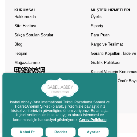
KURUMSAL
MÜŞTERİ HİZMETLERİ
Hakkımızda
Üyelik
Site Haritası
Sipariş
Sıkça Sorulan Sorular
Para Puan
Blog
Kargo ve Teslimat
İletişim
Garanti Koşulları, İade ve 
Mağazalarımız
Gizlilik Politikası
Kişisel Verilerin Korunmas
Asobu Termos Ömür Boyu
Isabel Abbey (Arta International Tekstil Pazarlama Sanayi ve
Ticaret Anonim Şirketi) olarak, şirketimizle paylaştığınız
kişisel verilerinizin güvenliğine önem veriyoruz. Bu amaçla
Destek
kişisel verilerinizin hukuka uygun olarak işlenmesi ve
korunması için hassasiyet gösteriyoruz.
Çerez Politikası
Kabul Et
Reddet
Ayarlar