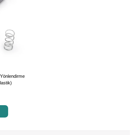
t Yönlendirme
astik)