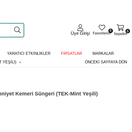
0
0
Üye Girişi
Favorilerim
Sepetim
YARATICI ETKİNLİKLER
FIRSATLAR
MARKALAR
 YEŞILI)
ÖNCEKI SAYFAYA DÖN
mniyet Kemeri Süngeri (TEK-Mint Yeşili)