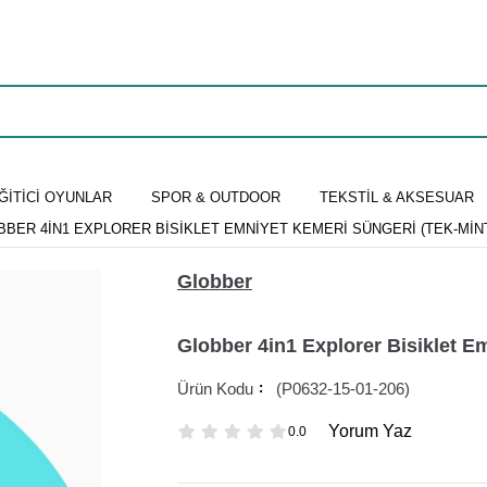
ĞİTİCİ OYUNLAR
SPOR & OUTDOOR
TEKSTİL & AKSESUAR
BBER 4IN1 EXPLORER BISIKLET EMNIYET KEMERI SÜNGERI (TEK-MINT
Globber
Globber 4in1 Explorer Bisiklet E
(P0632-15-01-206)
Yorum Yaz
0.0