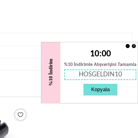
X
-
10:00
%10 İndirim
%10 İndirimle Alışverişini Tamamla
HOSGELDIN10
Kopyala