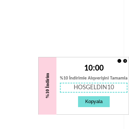
X
-
10:00
%10 İndirim
%10 İndirimle Alışverişini Tamamla
HOSGELDIN10
Kopyala