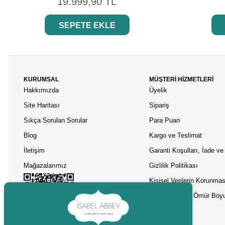
19.999,90 TL
SEPETE EKLE
KURUMSAL
MÜŞTERİ HİZMETLERİ
Hakkımızda
Üyelik
Site Haritası
Sipariş
Sıkça Sorulan Sorular
Para Puan
Blog
Kargo ve Teslimat
İletişim
Garanti Koşulları, İade ve 
Mağazalarımız
Gizlilik Politikası
Kişisel Verilerin Korunmas
Asobu Termos Ömür Boyu