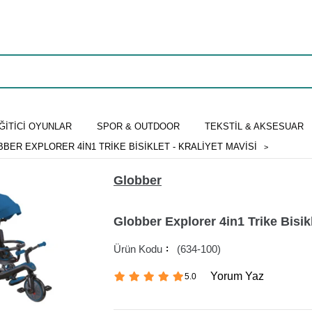
ĞİTİCİ OYUNLAR
SPOR & OUTDOOR
TEKSTİL & AKSESUAR
BER EXPLORER 4IN1 TRIKE BISIKLET - KRALIYET MAVISI
Globber
Globber Explorer 4in1 Trike Bisikl
(634-100)
Yorum Yaz
5.0