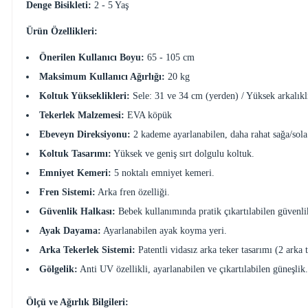
Denge Bisikleti:
2 - 5 Yaş
Ürün Özellikleri:
Önerilen Kullanıcı Boyu:
65 - 105 cm
Maksimum Kullanıcı Ağırlığı:
20 kg
Koltuk Yükseklikleri:
Sele: 31 ve 34 cm (yerden) / Yüksek arkalıkl
Tekerlek Malzemesi:
EVA köpük
Ebeveyn Direksiyonu:
2 kademe ayarlanabilen, daha rahat sağa/sol
Koltuk Tasarımı:
Yüksek ve geniş sırt dolgulu koltuk.
Emniyet Kemeri:
5 noktalı emniyet kemeri.
Fren Sistemi:
Arka fren özelliği.
Güvenlik Halkası:
Bebek kullanımında pratik çıkartılabilen güvenli
Ayak Dayama:
Ayarlanabilen ayak koyma yeri.
Arka Tekerlek Sistemi:
Patentli vidasız arka teker tasarımı (2 arka te
Gölgelik:
Anti UV özellikli, ayarlanabilen ve çıkartılabilen güneşlik.
Ölçü ve Ağırlık Bilgileri: