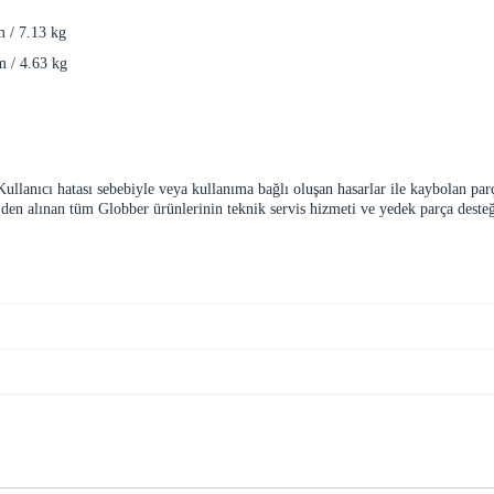
 / 7.13 kg
m / 4.63 kg
 Kullanıcı hatası sebebiyle veya kullanıma bağlı oluşan hasarlar ile kaybolan pa
e'den alınan tüm Globber ürünlerinin teknik servis hizmeti ve yedek parça deste