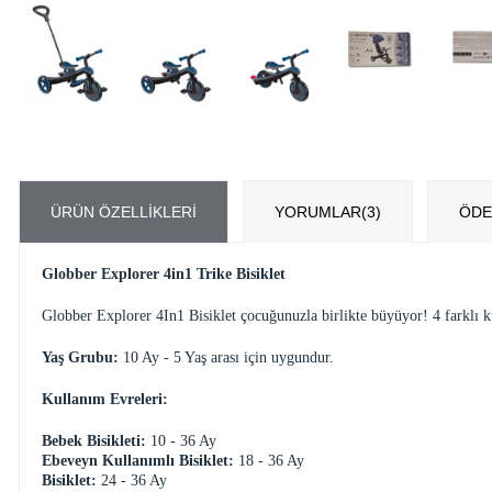
ÜRÜN ÖZELLIKLERI
YORUMLAR
(3)
ÖDE
Globber Explorer 4in1 Trike Bisiklet
Globber Explorer 4In1 Bisiklet çocuğunuzla birlikte büyüyor! 4 farklı k
Yaş Grubu:
10 Ay - 5 Yaş arası için uygundur.
Kullanım Evreleri:
Bebek Bisikleti:
10 - 36 Ay
Ebeveyn Kullanımlı Bisiklet:
18 - 36 Ay
Bisiklet:
24 - 36 Ay