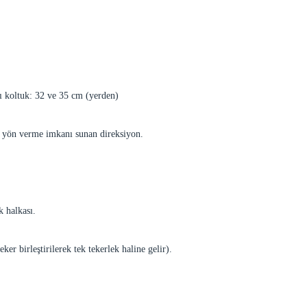
ı koltuk: 32 ve 35 cm (yerden)
a yön verme imkanı sunan direksiyon.
k halkası.
ker birleştirilerek tek tekerlek haline gelir).