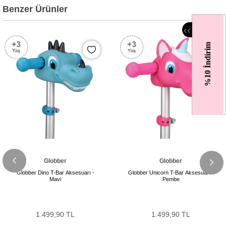
Benzer Ürünler
‹
‹
%10 İndirim
Globber
Globber
Globber Dino T-Bar Aksesuarı -
Globber Unicorn T-Bar Aksesuarı -
Mavi
Pembe
1.499,90 TL
1.499,90 TL