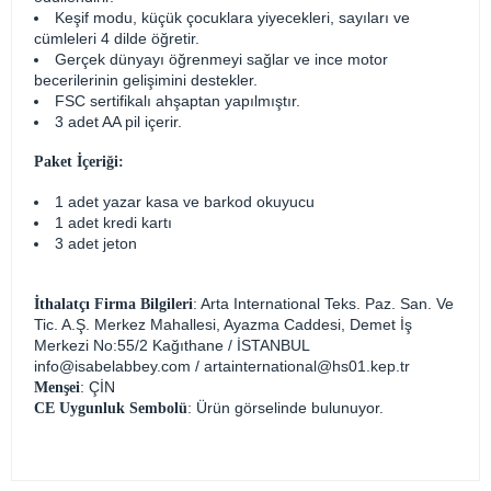
Keşif modu, küçük çocuklara yiyecekleri, sayıları ve
cümleleri 4 dilde öğretir.
Gerçek dünyayı öğrenmeyi sağlar ve ince motor
becerilerinin gelişimini destekler.
FSC sertifikalı ahşaptan yapılmıştır.
3 adet AA pil içerir.
Paket İçeriği:
1 adet yazar kasa ve barkod okuyucu
1 adet kredi kartı
3 adet jeton
: Arta International Teks. Paz. San. Ve
İthalatçı Firma Bilgileri
Tic. A.Ş. Merkez Mahallesi, Ayazma Caddesi, Demet İş
Merkezi No:55/2 Kağıthane / İSTANBUL
info@isabelabbey.com
/
artainternational@hs01.kep.tr
: ÇİN
Menşei
: Ürün görselinde bulunuyor.
CE Uygunluk Sembolü