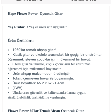
ÜRÜN ÖNERILERI
TESLİMAT VE İADE
Hape Flower Power Oyuncak Gitar
Yaş Grubu:
3 Yaş ve üzeri için uygundur.
Ürün Özellikleri:
1960'lar temalı ahşap gitar!
Klasik gitar ve ukulele arasındaki bir geçiş, bir enstrüman
öğrenmek isteyen çocuklar için mükemmel bir boyut.
6 telli gitar ve ukulele, küçük çocukların bir enstrüman
öğrenmesi için mükemmel boyuttadır.
Ürün ahşap malzemeden üretilmiştir.
Toksit içermeyen boyar ile boyanmıştır.
Ürün boyutları: 65.2 x 6x 21.4cm
(LWH)
Uluslararası güvenlik ve kalite standartlarına uygun,
s
ürdürülebilirlik taahhüdü ile yapılmıştır.
Flower Power 60'lar Temalı Ahşap Oyuncak Gitar