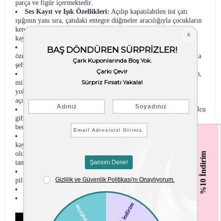
parça ve figür içermektedir.
Ses Kayıt ve Işık Özellikleri:
Açılıp kapatılabilen üst çatı
ışığının yanı sıra, çatıdaki entegre düğmeler aracılığıyla çocukların
kendi istasyon anonslarını kaydedip çalabileceği eğlenceli bir ses
kayıt sistemine sahiptir.
Bilet Projektörü Teknolojisi:
Set içerisinde yer alan 5 adet
özel şehir biletinden biri projektöre yerleştirildiğinde, farklı dünya
şehirlerinin büyüleyici görüntüleri istasyon zeminine yansıtılır.
Gelişmiş Ulaşım Filosu:
Üç vagonlu yüksek hızlı manuel tren,
mini taksi ve şehir otobüsü içerir. Lokomotif ve vagon kapakları,
yolcu figürleri ile bagajların kolayca yerleştirilebilmesi için
açılabilir mekanizmaya sahiptir.
Eğitici Rol Yapma Oyunu:
Çocukların şef, makinist veya yolcu
gibi farklı roller üstlenerek el-göz koordinasyonlarını, sosyal
becerilerini ve taklit yeteneklerini geliştirmelerini sağlar.
Sürdürülebilir ve Güvenli Malzeme:
Sürdürülebilir
‹
‹
kaynaklardan elde edilen yüksek kaliteli malzemelerle üretilmiş
olup, çocuk sağlığına tamamen zararsız toksik olmayan boyalarla
%10 İndirim
tamamlanmıştır.
Güç Kaynağı:
İnteraktif ses ve ışık fonksiyonları 2 adet AAA
pil ile çalışır (Piller paket içeriğine dahil değildir).
Ürün Ölçüleri ve Net Ağırlık:
135 x 53,75 x 27,99 cm / 6 kg
Kutu Ölçüleri:
62 x 16 x 57 cm