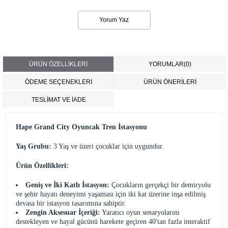
Yorum Yaz
ÜRÜN ÖZELLIKLERI
YORUMLAR
(0)
ÖDEME SEÇENEKLERI
ÜRÜN ÖNERILERI
TESLİMAT VE İADE
Hape Grand City Oyuncak Tren İstasyonu
Yaş Grubu:
3 Yaş ve üzeri çocuklar için uygundur.
Ürün Özellikleri:
Geniş ve İki Katlı İstasyon:
Çocukların gerçekçi bir demiryolu
ve şehir hayatı deneyimi yaşaması için iki kat üzerine inşa edilmiş
devasa bir istasyon tasarımına sahiptir.
Zengin Aksesuar İçeriği:
Yaratıcı oyun senaryolarını
destekleyen ve hayal gücünü harekete geçiren 40'tan fazla interaktif