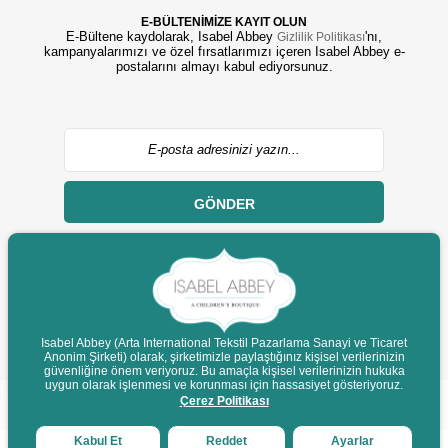
E-BÜLTENİMİZE KAYIT OLUN
E-Bültene kaydolarak, Isabel Abbey
'nı,
Gizlilik Politikası
kampanyalarımızı ve özel fırsatlarımızı içeren Isabel Abbey e-
postalarını almayı kabul ediyorsunuz.
GÖNDER
Isabel Abbey (Arta International Tekstil Pazarlama Sanayi ve Ticaret
© 2022 isabelabbey.com - Tüm Hakları Saklıdır.
Anonim Şirketi) olarak, şirketimizle paylaştığınız kişisel verilerinizin
güvenliğine önem veriyoruz. Bu amaçla kişisel verilerinizin hukuka
Destek
uygun olarak işlenmesi ve korunması için hassasiyet gösteriyoruz.
Çerez Politikası
Kabul Et
Reddet
Ayarlar