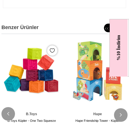
Benzer Ürünler
‹
‹
%10 İndirim
B.Toys
Hape
B.Toys Küpler - One Two Squeeze
Hape Friendship Tower - Küpler