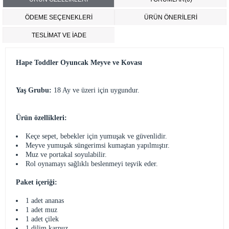
ÖDEME SEÇENEKLERI
ÜRÜN ÖNERILERI
TESLİMAT VE İADE
Hape Toddler Oyuncak Meyve ve Kovası
Yaş Grubu:
18 Ay ve üzeri için uygundur.
Ürün özellikleri:
Keçe sepet, bebekler için yumuşak ve güvenlidir.
Meyve yumuşak süngerimsi kumaştan yapılmıştır.
Muz ve portakal soyulabilir.
Rol oynamayı sağlıklı beslenmeyi teşvik eder.
Paket içeriği:
1 adet ananas
1 adet muz
1 adet çilek
1 dilim karpuz