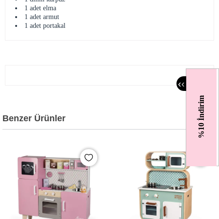
1 adet elma
1 adet armut
1 adet portakal
‹
‹
%10 İndirim
Benzer Ürünler