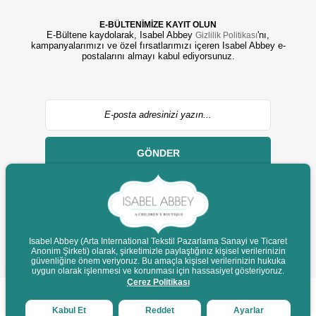
E-BÜLTENİMİZE KAYIT OLUN
E-Bültene kaydolarak, Isabel Abbey
'nı,
Gizlilik Politikası
kampanyalarımızı ve özel fırsatlarımızı içeren Isabel Abbey e-
postalarını almayı kabul ediyorsunuz.
GÖNDER
Isabel Abbey (Arta International Tekstil Pazarlama Sanayi ve Ticaret
Anonim Şirketi) olarak, şirketimizle paylaştığınız kişisel verilerinizin
© 2022 isabelabbey.com - Tüm Hakları Saklıdır.
güvenliğine önem veriyoruz. Bu amaçla kişisel verilerinizin hukuka
Destek
uygun olarak işlenmesi ve korunması için hassasiyet gösteriyoruz.
Çerez Politikası
Kabul Et
Reddet
Ayarlar