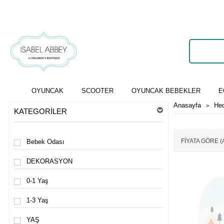
OYUNCAK
SCOOTER
OYUNCAK BEBEKLER
E
Anasayfa
He
KATEGORILER
FIYATA GÖRE 
Bebek Odası
DEKORASYON
0-1 Yaş
1-3 Yaş
YAŞ