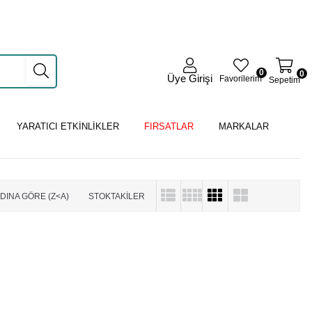
0
0
Üye Girişi
Favorilerim
Sepetim
YARATICI ETKİNLİKLER
FIRSATLAR
MARKALAR
DINA GÖRE (Z<A)
STOKTAKILER