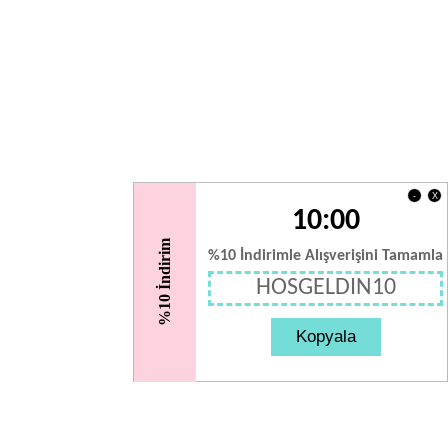
X
-
10:00
%10 İndirim
%10 İndirimle Alışverişini Tamamla
HOSGELDIN10
Kopyala