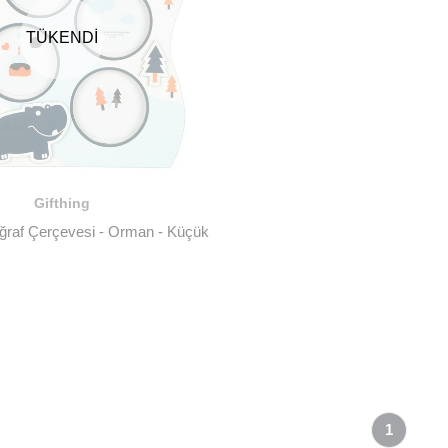
TÜKENDI
Gifthing
oğraf Çerçevesi - Orman - Küçük
1