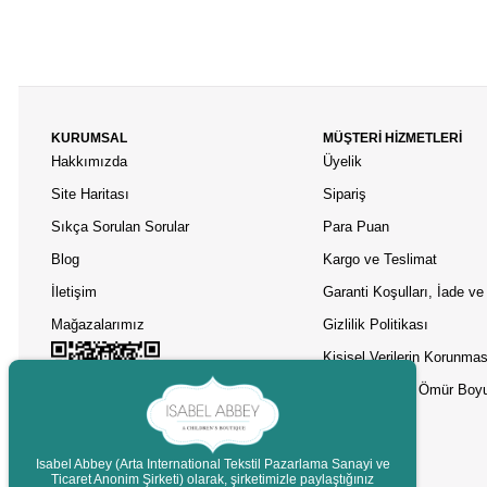
KURUMSAL
MÜŞTERİ HİZMETLERİ
Hakkımızda
Üyelik
Site Haritası
Sipariş
Sıkça Sorulan Sorular
Para Puan
Blog
Kargo ve Teslimat
İletişim
Garanti Koşulları, İade ve 
Mağazalarımız
Gizlilik Politikası
Kişisel Verilerin Korunmas
Asobu Termos Ömür Boyu
Isabel Abbey (Arta International Tekstil Pazarlama Sanayi ve
Ticaret Anonim Şirketi) olarak, şirketimizle paylaştığınız