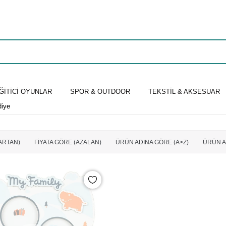
ĞİTİCİ OYUNLAR
SPOR & OUTDOOR
TEKSTİL & AKSESUAR
diye
(ARTAN)
FIYATA GÖRE (AZALAN)
ÜRÜN ADINA GÖRE (A>Z)
ÜRÜN A