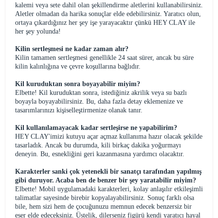
kalemi veya sete dahil olan şekillendirme aletlerini kullanabilirsiniz.
Aletler olmadan da harika sonuçlar elde edebilirsiniz. Yaratıcı olun,
ortaya çıkardığınız her şey işe yarayacaktır çünkü HEY CLAY ile
her şey yolunda!
Kilin sertleşmesi ne kadar zaman alır?
Kilin tamamen sertleşmesi genellikle 24 saat sürer, ancak bu süre
kilin kalınlığına ve çevre koşullarına bağlıdır.
Kil kuruduktan sonra boyayabilir miyim?
Elbette! Kil kuruduktan sonra, istediğiniz akrilik veya su bazlı
boyayla boyayabilirsiniz. Bu, daha fazla detay eklemenize ve
tasarımlarınızı kişiselleştirmenize olanak tanır.
Kil kullanılamayacak kadar sertleşirse ne yapabilirim?
HEY CLAY'imizi kutuyu açar açmaz kullanıma hazır olacak şekilde
tasarladık. Ancak bu durumda, kili birkaç dakika yoğurmayı
deneyin. Bu, esnekliğini geri kazanmasına yardımcı olacaktır.
Karakterler sanki çok yetenekli bir sanatçı tarafından yapılmış
gibi duruyor. Acaba ben de benzer bir şey yaratabilir miyim?
Elbette! Mobil uygulamadaki karakterleri, kolay anlaşılır etkileşimli
talimatlar sayesinde birebir kopyalayabilirsiniz. Sonuç farklı olsa
bile, hem sizi hem de çocuğunuzu memnun edecek benzersiz bir
eser elde edeceksiniz. Üstelik, dilerseniz figürü kendi yaratıcı hayal