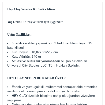
Hey Clay Yaratıcı Kil Seti - Aliens
Yaş Grubu:
3 Yaş ve üzeri için uygundur.
Ürün Özellikleri:
6 farklı karakter yapmak için 9 farklı renkten oluşan 15
kutu kil seti.
Kutu boyutu: 18,8x7,2x22,2 cm
Kutu Ağırlığı: 540 gr
Altı asi ve huzursuz yaramazdan oluşan bir ekip. ©
Universal City Studios LLC. Tüm Hakları Saklıdır.
HEY CLAY NEDEN BU KADAR ÖZEL?
Esnek ve yumuşak kil; mükemmel sonuçlar elde etmenize
yardımcı olmasının yanı sıra dokunuşu da hoştur.
HEY CLAY özel bir bileşime sahip olduğundan yüzeylere
yapışmaz.
Daha sıra dışı tonlar elde etmek için karıştırılabilen