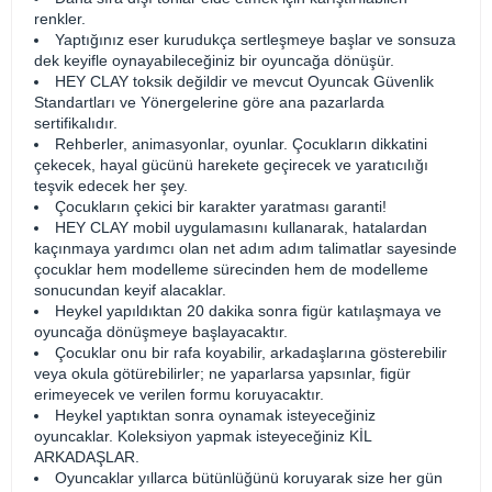
renkler.
Yaptığınız eser kurudukça sertleşmeye başlar ve sonsuza
dek keyifle oynayabileceğiniz bir oyuncağa dönüşür.
HEY CLAY toksik değildir ve mevcut Oyuncak Güvenlik
Standartları ve Yönergelerine göre ana pazarlarda
sertifikalıdır.
Rehberler, animasyonlar, oyunlar. Çocukların dikkatini
çekecek, hayal gücünü harekete geçirecek ve yaratıcılığı
teşvik edecek her şey.
Çocukların çekici bir karakter yaratması garanti!
HEY CLAY mobil uygulamasını kullanarak, hatalardan
kaçınmaya yardımcı olan net adım adım talimatlar sayesinde
çocuklar hem modelleme sürecinden hem de modelleme
sonucundan keyif alacaklar.
Heykel yapıldıktan 20 dakika sonra figür katılaşmaya ve
oyuncağa dönüşmeye başlayacaktır.
Çocuklar onu bir rafa koyabilir, arkadaşlarına gösterebilir
veya okula götürebilirler; ne yaparlarsa yapsınlar, figür
erimeyecek ve verilen formu koruyacaktır.
Heykel yaptıktan sonra oynamak isteyeceğiniz
oyuncaklar. Koleksiyon yapmak isteyeceğiniz KİL
ARKADAŞLAR.
Oyuncaklar yıllarca bütünlüğünü koruyarak size her gün