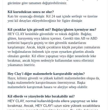
gücünüze göre tamamen değiştirebilirsiniz.
Kil kuruduktan sonra ne olur?
Katı bir oyuncağa dönüşür. Kil 24 saat içinde sertleşir ve üzerine
yeni kil detayları ekleyebileceğiniz bir figüre dönüşür.
Kil çocuklar için güvenli mi? Buğday/gluten içermiyor mu?
HEY CLAY kesinlikle güvenlidir ve toksik değildir. Buğday,
glüten, kuruyemiş veya laktoz içermez. Gerekli tüm AB ve ABD
testlerini başarıyla geçmiş ve tüm güvenlik standartlarını
karşılamıştır. Ancak, küçük çocukların küçük parçaları yutmalarını
ve boğulmalarını önlemek için oyun oynarken gözetim altında
olmaları gerekir. Kil ellere yapışmaz veya diğer nesnelerde leke
bırakmaz, ancak hijyen nedeniyle kullanımdan sonra ellerinizi
yıkamanızı öneririz.
Hey Clay'i diğer malzemelerle karıştırabilir miyim?
Hayır, kilimiz güvenli ve yüksek kaliteli malzemelerden oluşsa da,
başka malzemelerle karıştırılmasını önermiyoruz. Başka
malzemelerle karıştırmak hasara ve alerjiye sebep olabilir.
Kil ellerde ve yüzeylerde leke bırakabilir mi?
HEY CLAY, normal kullanıldığında ellere yapışmaz ve leke
bırakmaz. Ancak, HEY CLAY'i uzun süre yüksek sıcaklıklara