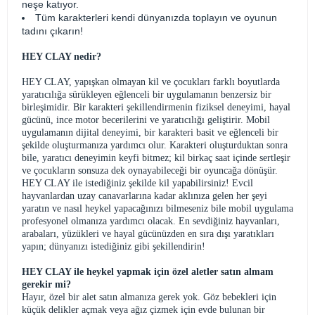
neşe katıyor.
Tüm karakterleri kendi dünyanızda toplayın ve oyunun
tadını çıkarın!
HEY CLAY nedir?
HEY CLAY, yapışkan olmayan kil ve çocukları farklı boyutlarda
yaratıcılığa sürükleyen eğlenceli bir uygulamanın benzersiz bir
birleşimidir. Bir karakteri şekillendirmenin fiziksel deneyimi, hayal
gücünü, ince motor becerilerini ve yaratıcılığı geliştirir. Mobil
uygulamanın dijital deneyimi, bir karakteri basit ve eğlenceli bir
şekilde oluşturmanıza yardımcı olur. Karakteri oluşturduktan sonra
bile, yaratıcı deneyimin keyfi bitmez; kil birkaç saat içinde sertleşir
ve çocukların sonsuza dek oynayabileceği bir oyuncağa dönüşür.
HEY CLAY ile istediğiniz şekilde kil yapabilirsiniz! Evcil
hayvanlardan uzay canavarlarına kadar aklınıza gelen her şeyi
yaratın ve nasıl heykel yapacağınızı bilmeseniz bile mobil uygulama
profesyonel olmanıza yardımcı olacak. En sevdiğiniz hayvanları,
arabaları, yüzükleri ve hayal gücünüzden en sıra dışı yaratıkları
yapın; dünyanızı istediğiniz gibi şekillendirin!
HEY CLAY ile heykel yapmak için özel aletler satın almam
gerekir mi?
Hayır, özel bir alet satın almanıza gerek yok. Göz bebekleri için
küçük delikler açmak veya ağız çizmek için evde bulunan bir