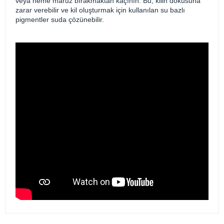
veya neme maruz bırakmaktan kaçının. Bu, kilin dokusuna
zarar verebilir ve kil oluşturmak için kullanılan su bazlı
pigmentler suda çözünebilir.