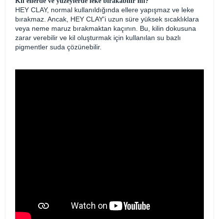
Kil ellerde ve yüzeylerde leke bırakabilir mi?
HEY CLAY, normal kullanıldığında ellere yapışmaz ve leke
bırakmaz. Ancak, HEY CLAY'i uzun süre yüksek sıcaklıklara
veya neme maruz bırakmaktan kaçının. Bu, kilin dokusuna
zarar verebilir ve kil oluşturmak için kullanılan su bazlı
pigmentler suda çözünebilir.