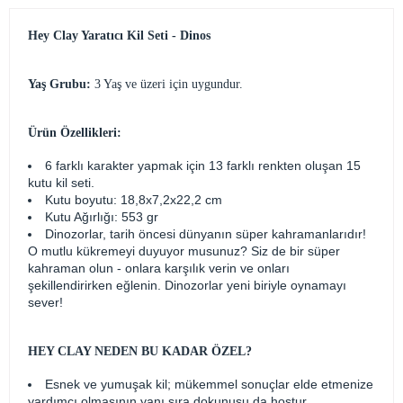
Hey Clay Yaratıcı Kil Seti - Dinos
Yaş Grubu:
3 Yaş ve üzeri için uygundur.
Ürün Özellikleri:
6 farklı karakter yapmak için 13 farklı renkten oluşan 15
kutu kil seti.
Kutu boyutu: 18,8x7,2x22,2 cm
Kutu Ağırlığı: 553 gr
Dinozorlar, tarih öncesi dünyanın süper kahramanlarıdır!
O mutlu kükremeyi duyuyor musunuz? Siz de bir süper
kahraman olun - onlara karşılık verin ve onları
şekillendirirken eğlenin. Dinozorlar yeni biriyle oynamayı
sever!
HEY CLAY NEDEN BU KADAR ÖZEL?
Esnek ve yumuşak kil; mükemmel sonuçlar elde etmenize
yardımcı olmasının yanı sıra dokunuşu da hoştur.