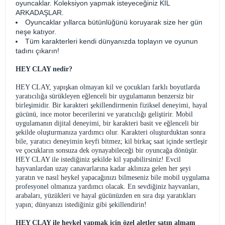
oyuncaklar. Koleksiyon yapmak isteyeceğiniz KİL
ARKADAŞLAR.
Oyuncaklar yıllarca bütünlüğünü koruyarak size her gün
neşe katıyor.
Tüm karakterleri kendi dünyanızda toplayın ve oyunun
tadını çıkarın!
HEY CLAY nedir?
HEY CLAY, yapışkan olmayan kil ve çocukları farklı boyutlarda
yaratıcılığa sürükleyen eğlenceli bir uygulamanın benzersiz bir
birleşimidir. Bir karakteri şekillendirmenin fiziksel deneyimi, hayal
gücünü, ince motor becerilerini ve yaratıcılığı geliştirir. Mobil
uygulamanın dijital deneyimi, bir karakteri basit ve eğlenceli bir
şekilde oluşturmanıza yardımcı olur. Karakteri oluşturduktan sonra
bile, yaratıcı deneyimin keyfi bitmez; kil birkaç saat içinde sertleşir
ve çocukların sonsuza dek oynayabileceği bir oyuncağa dönüşür.
HEY CLAY ile istediğiniz şekilde kil yapabilirsiniz! Evcil
hayvanlardan uzay canavarlarına kadar aklınıza gelen her şeyi
yaratın ve nasıl heykel yapacağınızı bilmeseniz bile mobil uygulama
profesyonel olmanıza yardımcı olacak. En sevdiğiniz hayvanları,
arabaları, yüzükleri ve hayal gücünüzden en sıra dışı yaratıkları
yapın; dünyanızı istediğiniz gibi şekillendirin!
HEY CLAY ile heykel yapmak için özel aletler satın almam