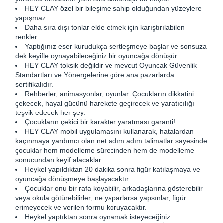
HEY CLAY özel bir bileşime sahip olduğundan yüzeylere
yapışmaz.
Daha sıra dışı tonlar elde etmek için karıştırılabilen
renkler.
Yaptığınız eser kurudukça sertleşmeye başlar ve sonsuza
dek keyifle oynayabileceğiniz bir oyuncağa dönüşür.
HEY CLAY toksik değildir ve mevcut Oyuncak Güvenlik
Standartları ve Yönergelerine göre ana pazarlarda
sertifikalıdır.
Rehberler, animasyonlar, oyunlar. Çocukların dikkatini
çekecek, hayal gücünü harekete geçirecek ve yaratıcılığı
teşvik edecek her şey.
Çocukların çekici bir karakter yaratması garanti!
HEY CLAY mobil uygulamasını kullanarak, hatalardan
kaçınmaya yardımcı olan net adım adım talimatlar sayesinde
çocuklar hem modelleme sürecinden hem de modelleme
sonucundan keyif alacaklar.
Heykel yapıldıktan 20 dakika sonra figür katılaşmaya ve
oyuncağa dönüşmeye başlayacaktır.
Çocuklar onu bir rafa koyabilir, arkadaşlarına gösterebilir
veya okula götürebilirler; ne yaparlarsa yapsınlar, figür
erimeyecek ve verilen formu koruyacaktır.
Heykel yaptıktan sonra oynamak isteyeceğiniz