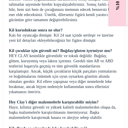
talimatlar sayesinde birebir kopyalayabilirsiniz. Sonuç farklı olsa
bile, hem sizi hem de çocuğunuzu memnun edecek benzersiz bir
eser elde edeceksiniz. Üstelik, dilerseniz figürü kendi yaratıcı hayal
gücünüze göre tamamen değiştirebilirsiniz.
Kil kuruduktan sonra ne olur?
Katı bir oyuncağa dönüşür. Kil 24 saat içinde sertleşir ve üzerine
yeni kil detayları ekleyebileceğiniz bir figüre dönüşür.
Kil çocuklar için güvenli mi? Buğday/gluten içermiyor mu?
HEY CLAY kesinlikle güvenlidir ve toksik değildir. Buğday,
glüten, kuruyemiş veya laktoz içermez. Gerekli tüm AB ve ABD
testlerini başarıyla geçmiş ve tüm güvenlik standartlarını
karşılamıştır. Ancak, küçük çocukların küçük parçaları yutmalarını
ve boğulmalarını önlemek için oyun oynarken gözetim altında
olmaları gerekir. Kil ellere yapışmaz veya diğer nesnelerde leke
bırakmaz, ancak hijyen nedeniyle kullanımdan sonra ellerinizi
yıkamanızı öneririz.
Hey Clay'i diğer malzemelerle karıştırabilir miyim?
Hayır, kilimiz güvenli ve yüksek kaliteli malzemelerden oluşsa da,
başka malzemelerle karıştırılmasını önermiyoruz. Başka
malzemelerle karıştırmak hasara ve alerjiye sebep olabilir.