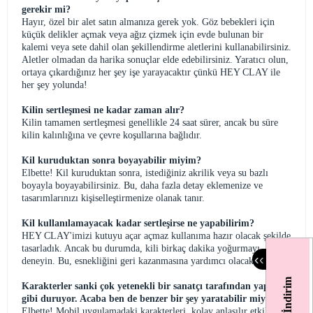
gerekir mi?
Hayır, özel bir alet satın almanıza gerek yok. Göz bebekleri için
küçük delikler açmak veya ağız çizmek için evde bulunan bir
kalemi veya sete dahil olan şekillendirme aletlerini kullanabilirsiniz.
Aletler olmadan da harika sonuçlar elde edebilirsiniz. Yaratıcı olun,
ortaya çıkardığınız her şey işe yarayacaktır çünkü HEY CLAY ile
her şey yolunda!
Kilin sertleşmesi ne kadar zaman alır?
Kilin tamamen sertleşmesi genellikle 24 saat sürer, ancak bu süre
kilin kalınlığına ve çevre koşullarına bağlıdır.
Kil kuruduktan sonra boyayabilir miyim?
Elbette! Kil kuruduktan sonra, istediğiniz akrilik veya su bazlı
boyayla boyayabilirsiniz. Bu, daha fazla detay eklemenize ve
tasarımlarınızı kişiselleştirmenize olanak tanır.
Kil kullanılamayacak kadar sertleşirse ne yapabilirim?
HEY CLAY'imizi kutuyu açar açmaz kullanıma hazır olacak şekilde
tasarladık. Ancak bu durumda, kili birkaç dakika yoğurmayı
‹
‹
deneyin. Bu, esnekliğini geri kazanmasına yardımcı olacaktır.
%10 İndirim
Karakterler sanki çok yetenekli bir sanatçı tarafından yapılmış
gibi duruyor. Acaba ben de benzer bir şey yaratabilir miyim?
Elbette! Mobil uygulamadaki karakterleri, kolay anlaşılır etkileşimli