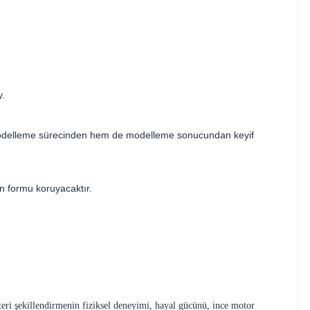
y.
modelleme sürecinden hem de modelleme sonucundan keyif
en formu koruyacaktır.
teri şekillendirmenin fiziksel deneyimi, hayal gücünü, ince motor