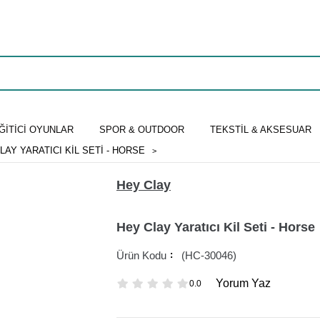
ĞİTİCİ OYUNLAR
SPOR & OUTDOOR
TEKSTİL & AKSESUAR
LAY YARATICI KIL SETI - HORSE
Hey Clay
Hey Clay Yaratıcı Kil Seti - Horse
(HC-30046)
Yorum Yaz
0.0