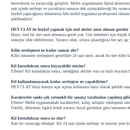
becerilerini ve yaratıcılığı geliştirir. Mobil uygulamanın dijital deneyim
saat içinde sertleşir ve çocukların sonsuza dek oynayabileceği bir oyunc
heykel yapacağınızı bilmeseniz bile mobil uygulama profesyonel olmanıza 
şekillendirin!
HEY CLAY ile heykel yapmak için özel aletler satın almam gerekir
Hayır, özel bir alet satın almanıza gerek yok. Göz bebekleri için küçük d
sonuçlar elde edebilirsiniz. Yaratıcı olun, ortaya çıkardığınız her şey 
Kilin sertleşmesi ne kadar zaman alır?
Kilin tamamen sertleşmesi genellikle 24 saat sürer, ancak bu süre kilin ka
Kil kuruduktan sonra boyayabilir miyim?
Elbette! Kil kuruduktan sonra, istediğiniz akrilik veya su bazlı boyayla b
Kil kullanılamayacak kadar sertleşirse ne yapabilirim?
HEY CLAY'imizi kutuyu açar açmaz kullanıma hazır olacak şekilde tasar
Karakterler sanki çok yetenekli bir sanatçı tarafından yapılmış gi
Elbette! Mobil uygulamadaki karakterleri, kolay anlaşılır etkileşimli ta
Üstelik, dilerseniz figürü kendi yaratıcı hayal gücünüze göre tamamen değ
Kil kuruduktan sonra ne olur?
Katı bir oyuncağa dönüşür. Kil 24 saat içinde sertleşir ve üzerine yeni ki