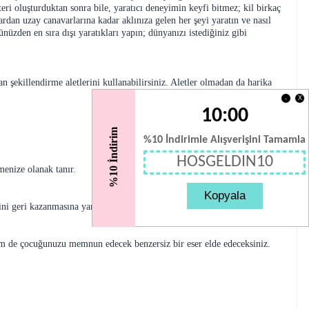
teri oluşturduktan sonra bile, yaratıcı deneyimin keyfi bitmez; kil birkaç
rdan uzay canavarlarına kadar aklınıza gelen her şeyi yaratın ve nasıl
üzden en sıra dışı yaratıkları yapın; dünyanızı istediğiniz gibi
n şekillendirme aletlerini kullanabilirsiniz. Aletler olmadan da harika
X
-
10:00
%10 İndirim
%10 İndirimle Alışverişini Tamamla
HOSGELDIN10
menize olanak tanır.
Kopyala
ni geri kazanmasına yardımcı olacaktır.
i hem de çocuğunuzu memnun edecek benzersiz bir eser elde edeceksiniz.