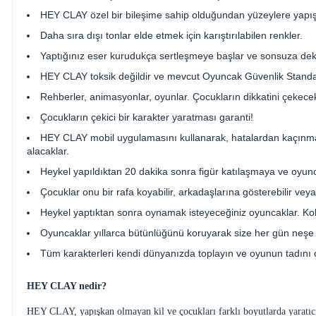
HEY CLAY özel bir bileşime sahip olduğundan yüzeylere yapı
Daha sıra dışı tonlar elde etmek için karıştırılabilen renkler.
Yaptığınız eser kurudukça sertleşmeye başlar ve sonsuza dek 
HEY CLAY toksik değildir ve mevcut Oyuncak Güvenlik Standartl
Rehberler, animasyonlar, oyunlar. Çocukların dikkatini çekece
Çocukların çekici bir karakter yaratması garanti!
HEY CLAY mobil uygulamasını kullanarak, hatalardan kaçınm
alacaklar.
Heykel yapıldıktan 20 dakika sonra figür katılaşmaya ve oy
Çocuklar onu bir rafa koyabilir, arkadaşlarına gösterebilir vey
Heykel yaptıktan sonra oynamak isteyeceğiniz oyuncaklar. 
Oyuncaklar yıllarca bütünlüğünü koruyarak size her gün neşe 
Tüm karakterleri kendi dünyanızda toplayın ve oyunun tadını ç
HEY CLAY nedir?
HEY CLAY, yapışkan olmayan kil ve çocukları farklı boyutlarda yaratıcıl