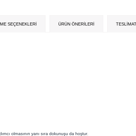
ME SEÇENEKLERI
ÜRÜN ÖNERILERI
TESLİMAT
ımcı olmasının yanı sıra dokunuşu da hoştur.