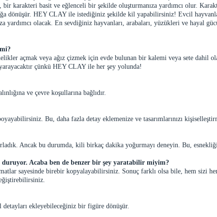
i, bir karakteri basit ve eğlenceli bir şekilde oluşturmanıza yardımcı olur. Karak
ağa dönüşür. HEY CLAY ile istediğiniz şekilde kil yapabilirsiniz! Evcil hayvanla
yardımcı olacak. En sevdiğiniz hayvanları, arabaları, yüzükleri ve hayal gücün
 mi?
elikler açmak veya ağız çizmek için evde bulunan bir kalemi veya sete dahil ola
işe yarayacaktır çünkü HEY CLAY ile her şey yolunda!
lınlığına ve çevre koşullarına bağlıdır.
oyayabilirsiniz. Bu, daha fazla detay eklemenize ve tasarımlarınızı kişiselleştir
ladık. Ancak bu durumda, kili birkaç dakika yoğurmayı deneyin. Bu, esnekliği
bi duruyor. Acaba ben de benzer bir şey yaratabilir miyim?
limatlar sayesinde birebir kopyalayabilirsiniz. Sonuç farklı olsa bile, hem siz
iştirebilirsiniz.
l detayları ekleyebileceğiniz bir figüre dönüşür.