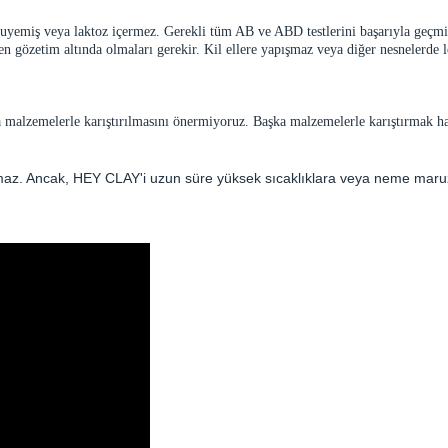
uyemiş veya laktoz içermez. Gerekli tüm AB ve ABD testlerini başarıyla geçmiş 
 gözetim altında olmaları gerekir. Kil ellere yapışmaz veya diğer nesnelerde l
 malzemelerle karıştırılmasını önermiyoruz. Başka malzemelerle karıştırmak hasa
az. Ancak, HEY CLAY'i uzun süre yüksek sıcaklıklara veya neme maruz b