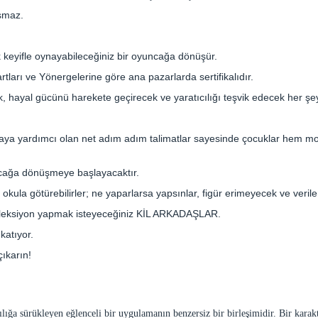
şmaz.
keyifle oynayabileceğiniz bir oyuncağa dönüşür.
arı ve Yönergelerine göre ana pazarlarda sertifikalıdır.
k, hayal gücünü harekete geçirecek ve yaratıcılığı teşvik edecek her şe
aya yardımcı olan net adım adım talimatlar sayesinde çocuklar hem 
uncağa dönüşmeye başlayacaktır.
a okula götürebilirler; ne yaparlarsa yapsınlar, figür erimeyecek ve veril
Koleksiyon yapmak isteyeceğiniz KİL ARKADAŞLAR.
katıyor.
ıkarın!
ığa sürükleyen eğlenceli bir uygulamanın benzersiz bir birleşimidir. Bir karak