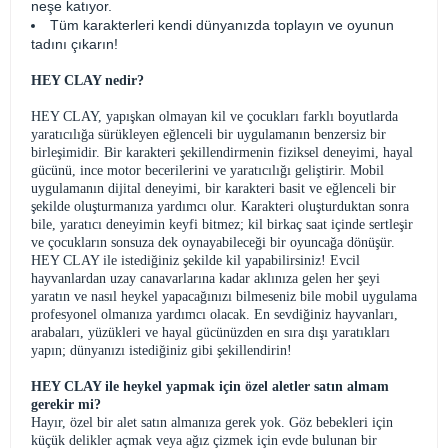
neşe katıyor.
Tüm karakterleri kendi dünyanızda toplayın ve oyunun
tadını çıkarın!
HEY CLAY nedir?
HEY CLAY, yapışkan olmayan kil ve çocukları farklı boyutlarda
yaratıcılığa sürükleyen eğlenceli bir uygulamanın benzersiz bir
birleşimidir. Bir karakteri şekillendirmenin fiziksel deneyimi, hayal
gücünü, ince motor becerilerini ve yaratıcılığı geliştirir. Mobil
uygulamanın dijital deneyimi, bir karakteri basit ve eğlenceli bir
şekilde oluşturmanıza yardımcı olur. Karakteri oluşturduktan sonra
bile, yaratıcı deneyimin keyfi bitmez; kil birkaç saat içinde sertleşir
ve çocukların sonsuza dek oynayabileceği bir oyuncağa dönüşür.
HEY CLAY ile istediğiniz şekilde kil yapabilirsiniz! Evcil
hayvanlardan uzay canavarlarına kadar aklınıza gelen her şeyi
yaratın ve nasıl heykel yapacağınızı bilmeseniz bile mobil uygulama
profesyonel olmanıza yardımcı olacak. En sevdiğiniz hayvanları,
arabaları, yüzükleri ve hayal gücünüzden en sıra dışı yaratıkları
yapın; dünyanızı istediğiniz gibi şekillendirin!
HEY CLAY ile heykel yapmak için özel aletler satın almam
gerekir mi?
Hayır, özel bir alet satın almanıza gerek yok. Göz bebekleri için
küçük delikler açmak veya ağız çizmek için evde bulunan bir