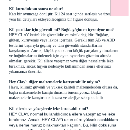
Kil kuruduktan sonra ne olur?
Katı bir oyuncağa dönüşür. Kil 24 saat içinde sertleşir ve üzerine
yeni kil detayları ekleyebileceğiniz bir figüre dönüşür.
Kil çocuklar için güvenli mi? Buğday/gluten içermiyor mu?
HEY CLAY kesinlikle güvenlidir ve toksik değildir. Buğday,
glüten, kuruyemiş veya laktoz içermez. Gerekli tüm AB ve ABD
testlerini başarıyla geçmiş ve tüm güvenlik standartlarını
karşılamıştır. Ancak, küçük çocukların küçük parçaları yutmalarını
ve boğulmalarını önlemek için oyun oynarken gözetim altında
olmaları gerekir. Kil ellere yapışmaz veya diğer nesnelerde leke
bırakmaz, ancak hijyen nedeniyle kullanımdan sonra ellerinizi
yıkamanızı öneririz.
Hey Clay'i diğer malzemelerle karıştırabilir miyim?
Hayır, kilimiz güvenli ve yüksek kaliteli malzemelerden oluşsa da,
başka malzemelerle karıştırılmasını önermiyoruz. Başka
malzemelerle karıştırmak hasara ve alerjiye sebep olabilir.
Kil ellerde ve yüzeylerde leke bırakabilir mi?
HEY CLAY, normal kullanıldığında ellere yapışmaz ve leke
bırakmaz. Ancak, HEY CLAY'i uzun süre yüksek sıcaklıklara
veya neme maruz bırakmaktan kaçının. Bu, kilin dokusuna