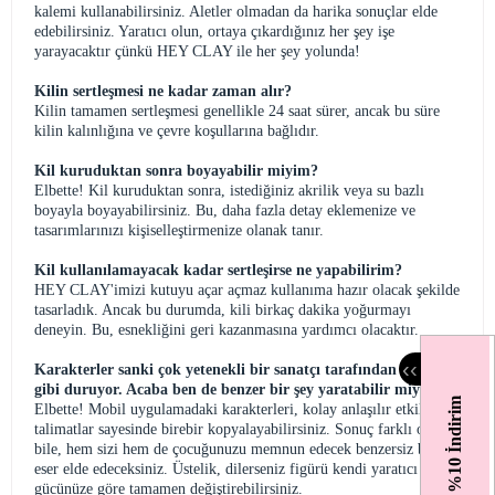
kalemi kullanabilirsiniz. Aletler olmadan da harika sonuçlar elde
edebilirsiniz. Yaratıcı olun, ortaya çıkardığınız her şey işe
yarayacaktır çünkü HEY CLAY ile her şey yolunda!
Kilin sertleşmesi ne kadar zaman alır?
Kilin tamamen sertleşmesi genellikle 24 saat sürer, ancak bu süre
kilin kalınlığına ve çevre koşullarına bağlıdır.
Kil kuruduktan sonra boyayabilir miyim?
Elbette! Kil kuruduktan sonra, istediğiniz akrilik veya su bazlı
boyayla boyayabilirsiniz. Bu, daha fazla detay eklemenize ve
tasarımlarınızı kişiselleştirmenize olanak tanır.
Kil kullanılamayacak kadar sertleşirse ne yapabilirim?
HEY CLAY'imizi kutuyu açar açmaz kullanıma hazır olacak şekilde
tasarladık. Ancak bu durumda, kili birkaç dakika yoğurmayı
deneyin. Bu, esnekliğini geri kazanmasına yardımcı olacaktır.
‹
‹
Karakterler sanki çok yetenekli bir sanatçı tarafından yapılmış
gibi duruyor. Acaba ben de benzer bir şey yaratabilir miyim?
%10 İndirim
Elbette! Mobil uygulamadaki karakterleri, kolay anlaşılır etkileşimli
talimatlar sayesinde birebir kopyalayabilirsiniz. Sonuç farklı olsa
bile, hem sizi hem de çocuğunuzu memnun edecek benzersiz bir
eser elde edeceksiniz. Üstelik, dilerseniz figürü kendi yaratıcı hayal
gücünüze göre tamamen değiştirebilirsiniz.