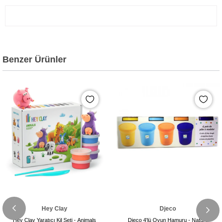
Benzer Ürünler
Hey Clay
Djeco
Hey Clay Yaratıcı Kil Seti - Animals
Djeco 4'lü Oyun Hamuru - Nature