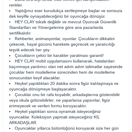
renkler.
Yaptığınız eser kurudukça sertleşmeye başlar ve sonsuza
dek keyifle oynayabileceğiniz bir oyuncağa dönüşür.
HEY CLAY toksik değildir ve mevcut Oyuncak Güvenlik
Standartları ve Yönergelerine göre ana pazarlarda
sertifikalıdır.
Rehberler, animasyonlar, oyunlar. Çocukların dikkatini
çekecek, hayal gücünü harekete geçirecek ve yaratıcılığı
teşvik edecek her şey.
Çocukların çekici bir karakter yaratması garanti!
HEY CLAY mobil uygulamasını kullanarak, hatalardan
kaçınmaya yardımcı olan net adım adım talimatlar sayesinde
çocuklar hem modelleme sürecinden hem de modelleme
sonucundan keyif alacaklar.
Heykel yapıldıktan 20 dakika sonra figür katılaşmaya ve
oyuncağa dönüşmeye başlayacaktır.
Çocuklar onu bir rafa koyabilir, arkadaşlarına gösterebilir
veya okula götürebilirler; ne yaparlarsa yapsınlar, figür
erimeyecek ve verilen formu koruyacaktır.
Heykel yaptıktan sonra oynamak isteyeceğiniz
oyuncaklar. Koleksiyon yapmak isteyeceğiniz KİL
ARKADAŞLAR.
Oyuncaklar yıllarca bütünlüğünü koruyarak size her gün