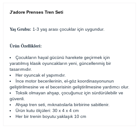
J'adore Prenses Tren Seti
1-3 yaş arası çocuklar için uygundur.
Yaş Grubu:
Ürün Özellikleri:
Çocukların hayal gücünü harekete geçirmek için
yaratılmış klasik oyuncakların yeni, güncellenmiş bir
tasarımıdır.
Her oyuncak el yapımıdır.
İnce motor becerilerinin, el-göz koordinasyonunun
geliştirilmesine ve el becerisinin geliştirilmesine yardımcı olur.
Toksik olmayan ahşap, çocuğunuz için sürdürülebilir ve
güvenli.
Ahşap tren seti, mıknatıslarla birbirine sabitlenir.
Ürün kutu ölçüleri: 30 x 4 x 4 cm
Her bir trenin boyutu:yaklaşık 10 cm