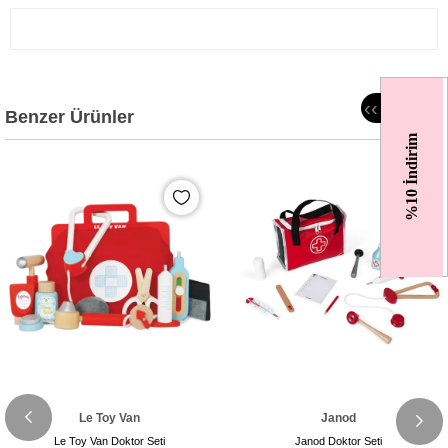
‹
‹
Benzer Ürünler
%10 İndirim
Le Toy Van
Janod
Le Toy Van Doktor Seti
Janod Doktor Seti