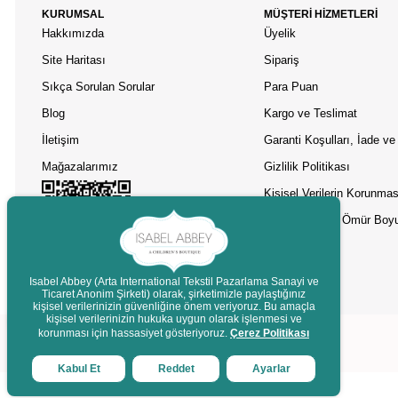
KURUMSAL
MÜŞTERİ HİZMETLERİ
Hakkımızda
Üyelik
Site Haritası
Sipariş
Sıkça Sorulan Sorular
Para Puan
Blog
Kargo ve Teslimat
İletişim
Garanti Koşulları, İade ve 
Mağazalarımız
Gizlilik Politikası
Kişisel Verilerin Korunmas
Asobu Termos Ömür Boyu
Isabel Abbey (Arta International Tekstil Pazarlama Sanayi ve
Ticaret Anonim Şirketi) olarak, şirketimizle paylaştığınız
kişisel verilerinizin güvenliğine önem veriyoruz. Bu amaçla
Destek
kişisel verilerinizin hukuka uygun olarak işlenmesi ve
korunması için hassasiyet gösteriyoruz.
Çerez Politikası
Kabul Et
Reddet
Ayarlar