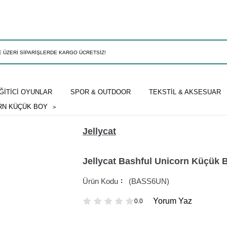
ĞİTİCİ OYUNLAR
SPOR & OUTDOOR
TEKSTİL & AKSESUAR
RN KÜÇÜK BOY
Jellycat
Jellycat Bashful Unicorn Küçük 
(BASS6UN)
Yorum Yaz
0.0