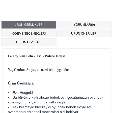
ÜRÜN ÖZELLIKLERI
YORUMLAR
(0)
ÖDEME SEÇENEKLERI
ÜRÜN ÖNERILERI
TESLİMAT VE İADE
Le Toy Van Bebek Evi - Palace House
Yaş Grubu:
3+ yaş ve üzeri için uygundur.
Ürün Özellikleri:
Eve Hoşgeldin!
Bu büyük 5 katlı ahşap bebek evi, çocuğunuzun oyuncak
koleksiyonuna çarpıcı bir katkı sağlar.
Tek kelimeyle büyüleyici oyuncak bebek eviyle rol
oynamanın eğlenceli maceraları sizi bekliyor.