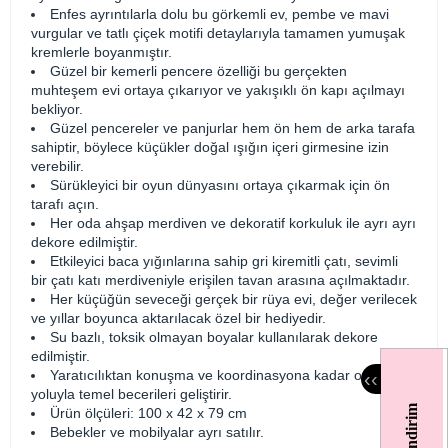
Enfes ayrıntılarla dolu bu görkemli ev, pembe ve mavi
vurgular ve tatlı çiçek motifi detaylarıyla tamamen yumuşak
kremlerle boyanmıştır.
Güzel bir kemerli pencere özelliği bu gerçekten
muhteşem evi ortaya çıkarıyor ve yakışıklı ön kapı açılmayı
bekliyor.
Güzel pencereler ve panjurlar hem ön hem de arka tarafa
sahiptir, böylece küçükler doğal ışığın içeri girmesine izin
verebilir.
Sürükleyici bir oyun dünyasını ortaya çıkarmak için ön
tarafı açın.
Her oda ahşap merdiven ve dekoratif korkuluk ile ayrı ayrı
dekore edilmiştir.
Etkileyici baca yığınlarına sahip gri kiremitli çatı, sevimli
bir çatı katı merdiveniyle erişilen tavan arasına açılmaktadır.
Her küçüğün seveceği gerçek bir rüya evi, değer verilecek
ve yıllar boyunca aktarılacak özel bir hediyedir.
Su bazlı, toksik olmayan boyalar kullanılarak dekore
edilmiştir.
Yaratıcılıktan konuşma ve koordinasyona kadar oyun
‹
‹
yoluyla temel becerileri geliştirir.
Ürün ölçüleri: 100 x 42 x 79 cm
Bebekler ve mobilyalar ayrı satılır.