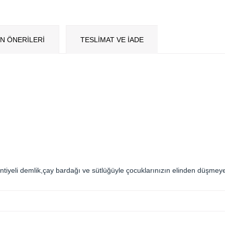
N ÖNERILERI
TESLİMAT VE İADE
antiyeli demlik,çay bardağı ve sütlüğüyle çocuklarınızın elinden düşmey