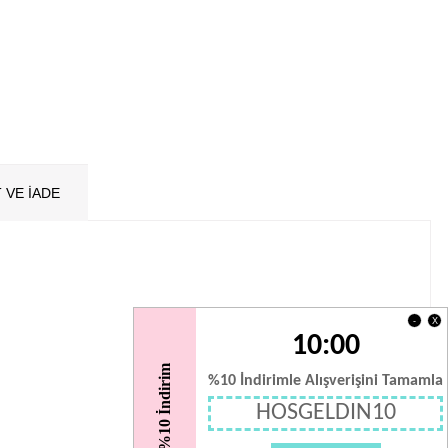
 VE İADE
X
-
10:00
%10 İndirim
%10 İndirimle Alışverişini Tamamla
HOSGELDIN10