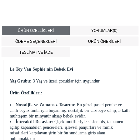
ÜRÜN ÖZELLIKLERI
YORUMLAR
(0)
ÖDEME SEÇENEKLERI
ÜRÜN ÖNERILERI
TESLİMAT VE İADE
Le Toy Van Sophie'nin Bebek Evi
Yaş Grubu:
3 Yaş ve üzeri çocuklar için uygundur.
Ürün Özellikleri:
Nostaljik ve Zamansız Tasarım:
En güzel pastel pembe ve
canlı beyaz tonlarıyla boyanmış, nostaljik bir cazibeye sahip, 3 katlı
muhteşem bir minyatür ahşap bebek evidir.
İnteraktif Detaylar:
Çiçek motifleriyle süslenmiş, tamamen
açılıp kapanabilen pencereleri, işlevsel panjurları ve minik
misafirleri karşılayan şirin bir ön sundurma giriş alanı
bulunmaktadır.