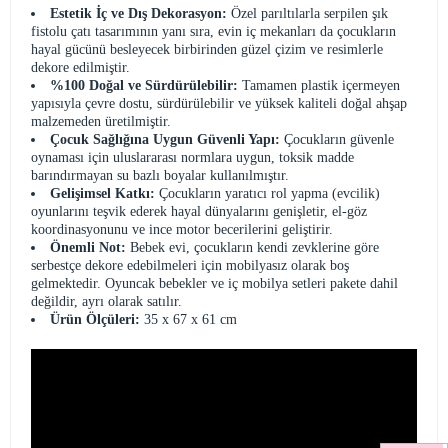
Estetik İç ve Dış Dekorasyon:
Özel parıltılarla serpilen şık
fistolu çatı tasarımının yanı sıra, evin iç mekanları da çocukların
hayal gücünü besleyecek birbirinden güzel çizim ve resimlerle
dekore edilmiştir.
%100 Doğal ve Sürdürülebilir:
Tamamen plastik içermeyen
yapısıyla çevre dostu, sürdürülebilir ve yüksek kaliteli doğal ahşap
malzemeden üretilmiştir.
Çocuk Sağlığına Uygun Güvenli Yapı:
Çocukların güvenle
oynaması için uluslararası normlara uygun, toksik madde
barındırmayan su bazlı boyalar kullanılmıştır.
Gelişimsel Katkı:
Çocukların yaratıcı rol yapma (evcilik)
oyunlarını teşvik ederek hayal dünyalarını genişletir, el-göz
koordinasyonunu ve ince motor becerilerini geliştirir.
Önemli Not:
Bebek evi, çocukların kendi zevklerine göre
serbestçe dekore edebilmeleri için mobilyasız olarak boş
gelmektedir. Oyuncak bebekler ve iç mobilya setleri pakete dahil
değildir, ayrı olarak satılır.
Ürün Ölçüleri:
35 x 67 x 61 cm