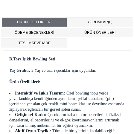
ÜRÜN ÖZELLIKLERI
YORUMLAR
(0)
ÖDEME SEÇENEKLERI
ÜRÜN ÖNERILERI
TESLİMAT VE İADE
B.Toys Işıklı Bowling Seti
Yaş Grubu:
2 Yaş ve üzeri çocuklar için uygundur.
Ürün Özellikleri:
İnteraktif ve Işıklı Tasarım:
Özel bowling topu yerde
yuvarlandıkça kendiliğinden aydınlanır; şeffaf dubaların (pin)
içerisinde yer alan çok renkli mini boncuklar ise devrilme esnasında
zıplayarak eğlenceli bir görsel şölen sunar.
Gelişimsel Katkı:
Çocukların kaba motor becerilerini, fiziksel
dengelerini, el becerilerini ve el-göz koordinasyonlarını artırmak
için tasarlanmış mükemmel bir eğitici oyuncaktır.
Aktif Oyun Teşviki:
Tüm aile bireylerinin katılabileceği bu