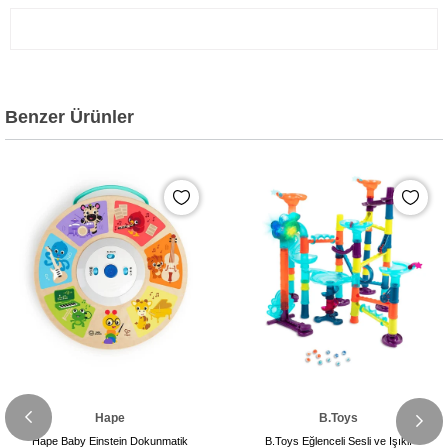
Benzer Ürünler
Hape
B.Toys
Hape Baby Einstein Dokunmatik
B.Toys Eğlenceli Sesli ve Işıklı