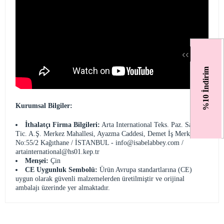
‹
‹
%10 İndirim
Kurumsal Bilgiler:
İthalatçı Firma Bilgileri:
Arta International Teks. Paz. San. Ve
Tic. A.Ş. Merkez Mahallesi, Ayazma Caddesi, Demet İş Merkezi
No:55/2 Kağıthane / İSTANBUL -
info@isabelabbey.com
/
artainternational@hs01.kep.tr
Menşei:
Çin
CE Uygunluk Sembolü:
Ürün Avrupa standartlarına (CE)
uygun olarak güvenli malzemelerden üretilmiştir ve orijinal
ambalajı üzerinde yer almaktadır.