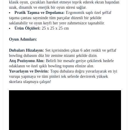
klasik oyun, çocukları hareket etmeye teşvik ederek ekran başından
uzak, dinamik ve enerjik bir oyun süresi sağlar.
Pratik Taşıma ve Depolama:
Ergonomik saplı özel şeffaf
taşıma çantası sayesinde tüm parçalar düzenli bir şekilde
saklanabilir ve oyun keyfi her yere zahmetsizce taşınabilir.
Ürün Ölçüleri:
25 x 25 x 25 cm
Oyun Adımları:
Dubaları Hizalayın:
Set içerisinden çıkan 6 adet renkli ve şeffaf
bowling dubasını düz bir zemine nizami şekilde dizin.
Atış Pozisyonu Alın:
Belirli bir mesafe geriye çekilerek hedefe
odaklanın ve özel ışıklı bowling topunu elinize alın.
Yuvarlayın ve Devirin:
Topu dubalara doğru yuvarlayarak en iyi
vuruşu yapmaya ve tüm pinleri tek seferde devirerek yüksek
skorlara ulaşmaya çalışın!