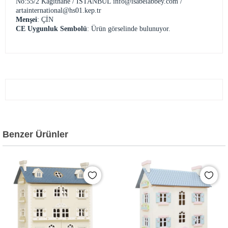
No:55/2 Kağıthane / İSTANBUL
info@isabelabbey.com
/
artainternational@hs01.kep.tr
Menşei
: ÇİN
CE Uygunluk Sembolü
: Ürün görselinde bulunuyor.
Benzer Ürünler