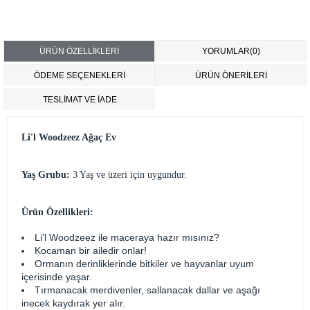
ÜRÜN ÖZELLIKLERI
YORUMLAR
(0)
ÖDEME SEÇENEKLERI
ÜRÜN ÖNERILERI
TESLİMAT VE İADE
Li'l Woodzeez Ağaç Ev
Yaş Grubu:
3 Yaş ve üzeri için uygundur.
Ürün Özellikleri:
Li'l Woodzeez ile maceraya hazır mısınız?
Kocaman bir ailedir onlar!
Ormanın derinliklerinde bitkiler ve hayvanlar uyum
içerisinde yaşar.
Tırmanacak merdivenler, sallanacak dallar ve aşağı
inecek kaydırak yer alır.