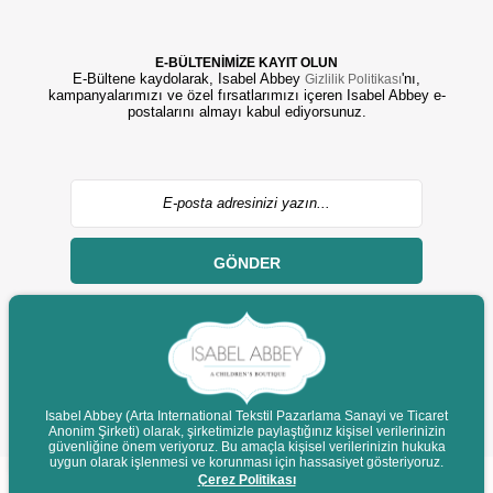
E-BÜLTENİMİZE KAYIT OLUN
E-Bültene kaydolarak, Isabel Abbey
'nı,
Gizlilik Politikası
kampanyalarımızı ve özel fırsatlarımızı içeren Isabel Abbey e-
postalarını almayı kabul ediyorsunuz.
GÖNDER
Isabel Abbey (Arta International Tekstil Pazarlama Sanayi ve Ticaret
© 2022 isabelabbey.com - Tüm Hakları Saklıdır.
Anonim Şirketi) olarak, şirketimizle paylaştığınız kişisel verilerinizin
güvenliğine önem veriyoruz. Bu amaçla kişisel verilerinizin hukuka
Destek
uygun olarak işlenmesi ve korunması için hassasiyet gösteriyoruz.
Çerez Politikası