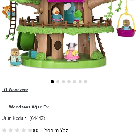
Li'l Woodzeez
Li'l Woodzeez Ağaç Ev
(6444Z)
Yorum Yaz
0.0