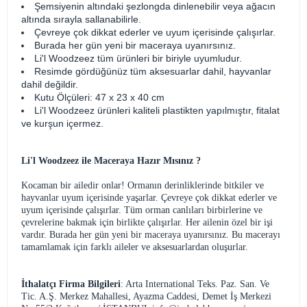
Şemsiyenin altındaki şezlongda dinlenebilir veya ağacın
altında sırayla sallanabilirle.
Çevreye çok dikkat ederler ve uyum içerisinde çalışırlar.
Burada her gün yeni bir maceraya uyanırsınız.
Li'l Woodzeez tüm ürünleri bir biriyle uyumludur.
Resimde gördüğünüz tüm aksesuarlar dahil, hayvanlar
dahil değildir.
Kutu Ölçüleri: 47 x 23 x 40 cm
Li'l Woodzeez ürünleri kaliteli plastikten yapılmıştır, fitalat
ve kurşun içermez.
Li'l Woodzeez ile Maceraya Hazır Mısınız ?
Kocaman bir ailedir onlar! Ormanın derinliklerinde bitkiler ve
hayvanlar uyum içerisinde yaşarlar. Çevreye çok dikkat ederler ve
uyum içerisinde çalışırlar. Tüm orman canlıları birbirlerine ve
çevrelerine bakmak için birlikte çalışırlar. Her ailenin özel bir işi
vardır. Burada her gün yeni bir maceraya uyanırsınız. Bu macerayı
tamamlamak için farklı aileler ve aksesuarlardan oluşurlar.
İthalatçı Firma Bilgileri
: Arta International Teks. Paz. San. Ve
Tic. A.Ş. Merkez Mahallesi, Ayazma Caddesi, Demet İş Merkezi