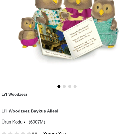
Li'l Woodzeez
Li'l Woodzeez Baykuş Ailesi
(6007M)
Yorum Yaz
0.0