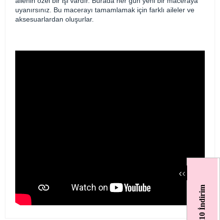
ailenin özel bir işi vardır. Burada her gün yeni bir maceraya
uyanırsınız. Bu macerayı tamamlamak için farklı aileler ve
aksesuarlardan oluşurlar.
‹
‹
%10 İndirim