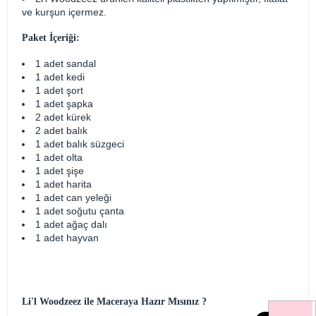
ve kurşun içermez.
Paket İçeriği:
1 adet sandal
1 adet kedi
1 adet şort
1 adet şapka
2 adet kürek
2 adet balık
1 adet balık süzgeci
1 adet olta
1 adet şişe
1 adet harita
1 adet can yeleği
1 adet soğutu çanta
1 adet ağaç dalı
1 adet hayvan
Li'l Woodzeez ile Maceraya Hazır Mısınız ?