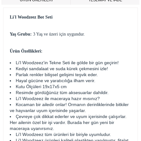
ÜRÜN ÖNERILERI
TESLİMAT VE İADE
Li'l Woodzeez Bot Seti
Yaş Grubu:
3 Yaş ve üzeri için uygundur.
Ürün Özellikleri:
Li'l Woodzeez'in Tekne Seti ile gölde bir gün geçirin!
Kediyi sandalaat ve suda kürek çekmesini izle!
Parlak renkler bilişsel gelişimi teşvik eder.
Hayal gücüne ve yaratıcılığa ilham verir.
Kutu Ölçüleri 19x17x5 cm
Resimde gördüğünüz tüm aksesuarlar dahildir.
Li'l Woodzeez ile maceraya hazır mısınız?
Kocaman bir ailedir onlar! Ormanın derinliklerinde bitkiler
ve hayvanlar uyum içerisinde yaşarlar.
Çevreye çok dikkat ederler ve uyum içerisinde çalışırlar.
Her ailenin özel bir işi vardır. Burada her gün yeni bir
maceraya uyanırsınız.
Li'l Woodzeez tüm ürünleri bir biriyle uyumludur.
Li'l Woodzeez ürünleri kaliteli plastikten yapılmıştır, fitalat