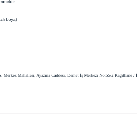
mmeldir.
zlı boya)
. A.Ş. Merkez Mahallesi, Ayazma Caddesi, Demet İş Merkezi No:55/2 Kağıthan