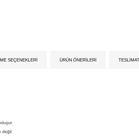
ME SEÇENEKLERI
ÜRÜN ÖNERILERI
TESLİMAT
oluşur.
 değil.