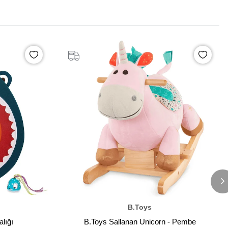
B.Toys
pekbalığı
B.Toys Sallanan Unicorn - Pembe