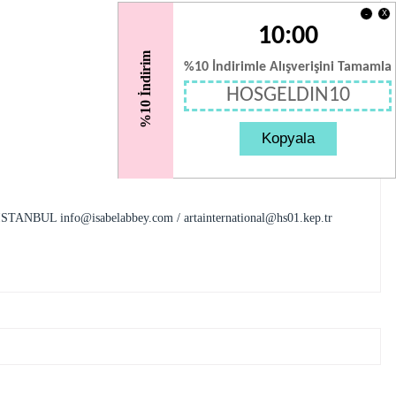
X
-
10:00
%10 İndirim
%10 İndirimle Alışverişini Tamamla
HOSGELDIN10
Kopyala
e / İSTANBUL
info@isabelabbey.com
/
artainternational@hs01.kep.tr