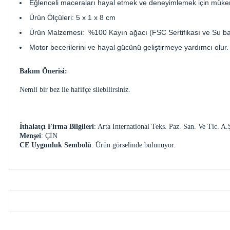
Eğlenceli maceraları hayal etmek ve deneyimlemek için müke
Ürün Ölçüleri: 5 x 1 x 8 cm
Ürün Malzemesi: %100 Kayın ağacı (FSC Sertifikası ve Su ba
Motor becerilerini ve hayal gücünü geliştirmeye yardımcı olur.
Bakım Önerisi:
Nemli bir bez ile hafifçe silebilirsiniz.
İthalatçı Firma Bilgileri
: Arta International Teks. Paz. San. Ve Tic
Menşei
: ÇİN
CE Uygunluk Sembolü
: Ürün görselinde bulunuyor.