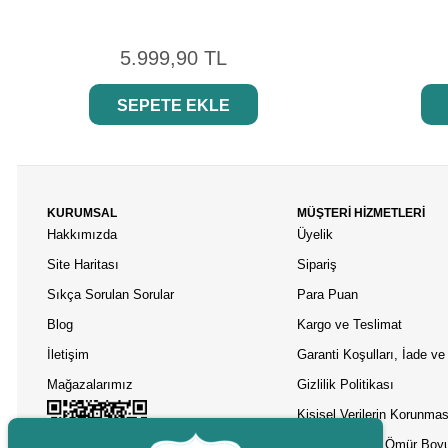
5.999,90 TL
SEPETE EKLE
KURUMSAL
MÜŞTERİ HİZMETLERİ
Hakkımızda
Üyelik
Site Haritası
Sipariş
Sıkça Sorulan Sorular
Para Puan
Blog
Kargo ve Teslimat
İletişim
Garanti Koşulları, İade ve 
Mağazalarımız
Gizlilik Politikası
Kişisel Verilerin Korunmas
Asobu Termos Ömür Boyu