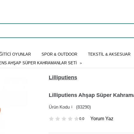
ĞİTİCİ OYUNLAR
SPOR & OUTDOOR
TEKSTİL & AKSESUAR
IENS AHŞAP SÜPER KAHRAMANLAR SETI
Lilliputiens
Lilliputiens Ahşap Süper Kahrama
(83290)
Yorum Yaz
0.0