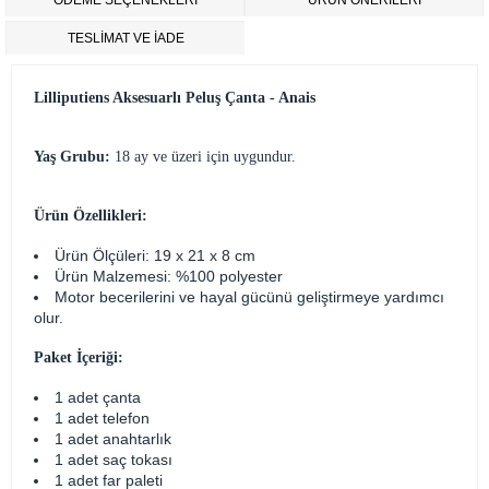
ÖDEME SEÇENEKLERI
ÜRÜN ÖNERILERI
TESLİMAT VE İADE
Lilliputiens Aksesuarlı Peluş Çanta - Anais
Yaş Grubu:
18 ay ve üzeri için uygundur.
Ürün Özellikleri:
Ürün Ölçüleri: 19 x 21 x 8 cm
Ürün Malzemesi: %100 polyester
Motor becerilerini ve hayal gücünü geliştirmeye yardımcı
olur.
Paket İçeriği:
1 adet çanta
1 adet telefon
1 adet anahtarlık
1 adet saç tokası
1 adet far paleti