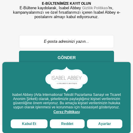
E-BÜLTENİMİZE KAYIT OLUN
E-Bültene kaydolarak, Isabel Abbey
'nı,
Gizlilik Politikası
kampanyalarımızı ve özel fırsatlarımızı içeren Isabel Abbey e-
postalarını almayı kabul ediyorsunuz.
GÖNDER
Isabel Abbey (Arta International Tekstil Pazarlama Sanayi ve Ticaret
Anonim Şirketi) olarak, şirketimizle paylaştığınız kişisel verilerinizin
© 2022 isabelabbey.com - Tüm Hakları Saklıdır.
güvenliğine önem veriyoruz. Bu amaçla kişisel verilerinizin hukuka
Destek
uygun olarak işlenmesi ve korunması için hassasiyet gösteriyoruz.
Çerez Politikası
Kabul Et
Reddet
Ayarlar