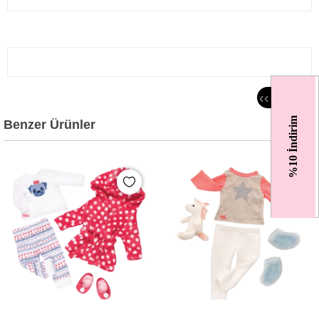
‹
‹
%10 İndirim
Benzer Ürünler