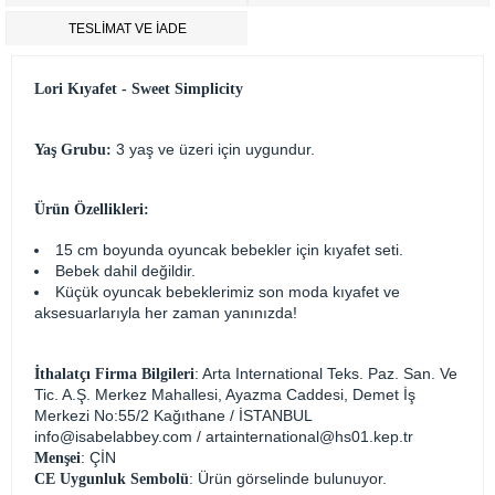
TESLİMAT VE İADE
Lori Kıyafet - Sweet Simplicity
3 yaş ve üzeri için uygundur.
Yaş Grubu:
Ürün Özellikleri:
15 cm boyunda oyuncak bebekler için kıyafet seti.
Bebek dahil değildir.
Küçük oyuncak bebeklerimiz son moda kıyafet ve
aksesuarlarıyla her zaman yanınızda!
: Arta International Teks. Paz. San. Ve
İthalatçı Firma Bilgileri
Tic. A.Ş. Merkez Mahallesi, Ayazma Caddesi, Demet İş
Merkezi No:55/2 Kağıthane / İSTANBUL
info@isabelabbey.com
/
artainternational@hs01.kep.tr
: ÇİN
Menşei
: Ürün görselinde bulunuyor.
CE Uygunluk Sembolü