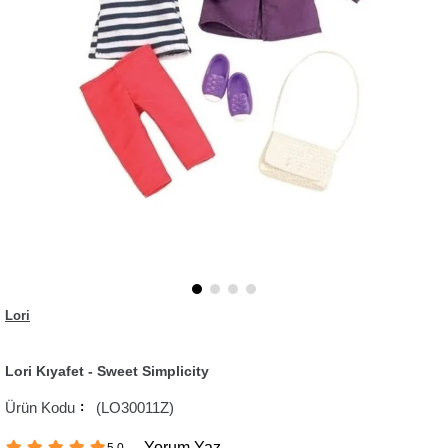
Lori
Lori Kıyafet - Sweet Simplicity
(LO30011Z)
Yorum Yaz
5.0