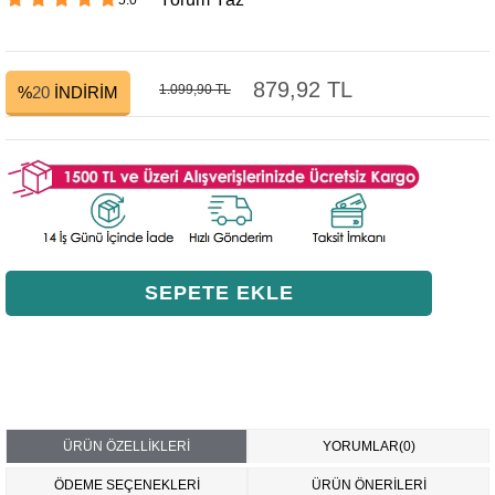
879,92 TL
1.099,90 TL
%
20
İNDIRIM
ÜRÜN ÖZELLIKLERI
YORUMLAR
(0)
ÖDEME SEÇENEKLERI
ÜRÜN ÖNERILERI