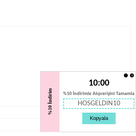
X
-
10:00
%10 İndirim
%10 İndirimle Alışverişini Tamamla
HOSGELDIN10
Kopyala