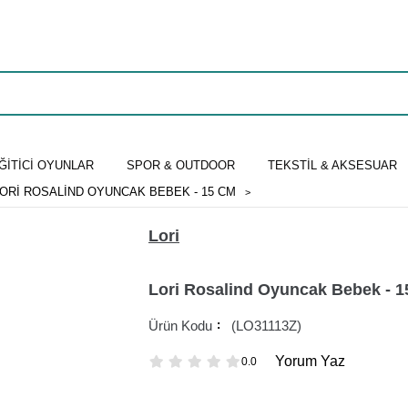
ĞİTİCİ OYUNLAR
SPOR & OUTDOOR
TEKSTİL & AKSESUAR
ORI ROSALIND OYUNCAK BEBEK - 15 CM
Lori
Lori Rosalind Oyuncak Bebek - 
(LO31113Z)
Yorum Yaz
0.0