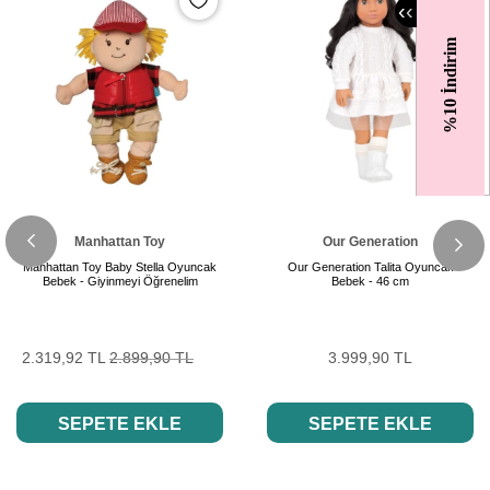
‹
‹
%10 İndirim
Manhattan Toy
Our Generation
Manhattan Toy Baby Stella Oyuncak
Our Generation Talita Oyuncak
Bebek - Giyinmeyi Öğrenelim
Bebek - 46 cm
2.319,92 TL
2.899,90 TL
3.999,90 TL
SEPETE EKLE
SEPETE EKLE