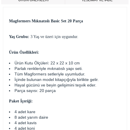
ÜRÜN ÖNERILERI
TESLİMAT VE İADE
Magformers Mıknatıslı Basic Set 20 Parça
Yaş Grubu:
3 Yaş ve üzeri için uygundur.
Ürün Özellikleri:
Ürün Kutu Ölçüleri: 22 x 22 x 10 cm
Parlak renkleriyle mıknatıslı yapı seti.
Tüm Magformers setleriyle uyumludur.
İçinde bulunan model kitapçığıyla birlikte gelir.
Hayal gücünü ve beyin gelişimini teşvik eder.
Parça sayısı: 20 parça
Paket İçeriği:
4 adet kare
8 adet yarım daire
4 adet kavis
4 adet koni