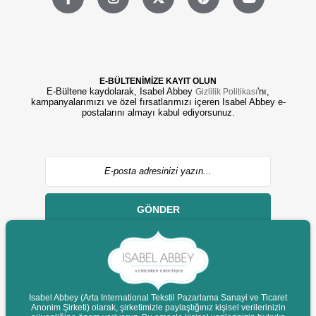
E-BÜLTENİMİZE KAYIT OLUN
E-Bültene kaydolarak, Isabel Abbey
'nı,
Gizlilik Politikası
kampanyalarımızı ve özel fırsatlarımızı içeren Isabel Abbey e-
postalarını almayı kabul ediyorsunuz.
GÖNDER
Isabel Abbey (Arta International Tekstil Pazarlama Sanayi ve Ticaret
Anonim Şirketi) olarak, şirketimizle paylaştığınız kişisel verilerinizin
© 2022 isabelabbey.com - Tüm Hakları Saklıdır.