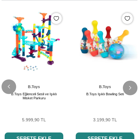
B.Toys
B.Toys
B.Toys Eğlenceli Sesli ve Işıklı
B.Toys Işıklı Bowling Seti
Misket Parkuru
5.999,90 TL
3.199,90 TL
SEPETE EKLE
SEPETE EKLE