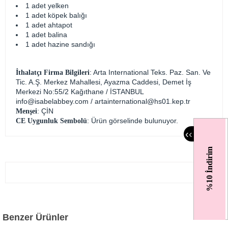
1 adet yelken
1 adet köpek balığı
1 adet ahtapot
1 adet balina
1 adet hazine sandığı
: Arta International Teks. Paz. San. Ve
İthalatçı Firma Bilgileri
Tic. A.Ş. Merkez Mahallesi, Ayazma Caddesi, Demet İş
Merkezi No:55/2 Kağıthane / İSTANBUL
info@isabelabbey.com
/
artainternational@hs01.kep.tr
: ÇİN
Menşei
: Ürün görselinde bulunuyor.
CE Uygunluk Sembolü
‹
‹
%10 İndirim
Benzer Ürünler