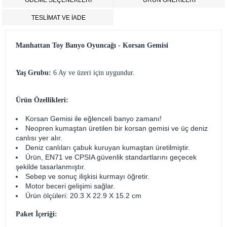
ÖDEME SEÇENEKLERI
ÜRÜN ÖNERILERI
TESLİMAT VE İADE
Manhattan Toy Banyo Oyuncağı - Korsan Gemisi
Yaş Grubu:
6 Ay ve üzeri için uygundur.
Ürün Özellikleri:
Korsan Gemisi ile eğlenceli banyo zamanı!
Neopren kumaştan üretilen bir korsan gemisi ve üç deniz
canlısı yer alır.
Deniz canlıları çabuk kuruyan kumaştan üretilmiştir.
Ürün, EN71 ve CPSIA güvenlik standartlarını geçecek
şekilde tasarlanmıştır.
Sebep ve sonuç ilişkisi kurmayı öğretir.
Motor beceri gelişimi sağlar.
Ürün ölçüleri: 20.3 X 22.9 X 15.2 cm
Paket İçeriği: