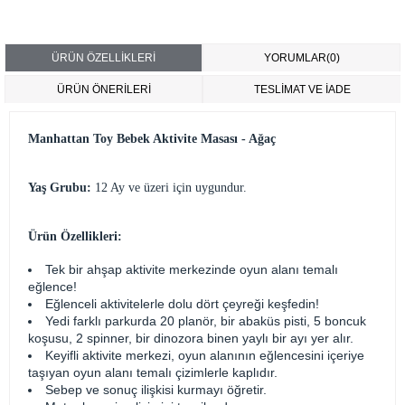
ÜRÜN ÖZELLIKLERI
YORUMLAR
(0)
ÜRÜN ÖNERILERI
TESLİMAT VE İADE
Manhattan Toy Bebek Aktivite Masası - Ağaç
Yaş Grubu:
12 Ay ve üzeri için uygundur.
Ürün Özellikleri:
Tek bir ahşap aktivite merkezinde oyun alanı temalı
eğlence!
Eğlenceli aktivitelerle dolu dört çeyreği keşfedin!
Yedi farklı parkurda 20 planör, bir abaküs pisti, 5 boncuk
koşusu, 2 spinner, bir dinozora binen yaylı bir ayı yer alır.
Keyifli aktivite merkezi, oyun alanının eğlencesini içeriye
taşıyan oyun alanı temalı çizimlerle kaplıdır.
Sebep ve sonuç ilişkisi kurmayı öğretir.