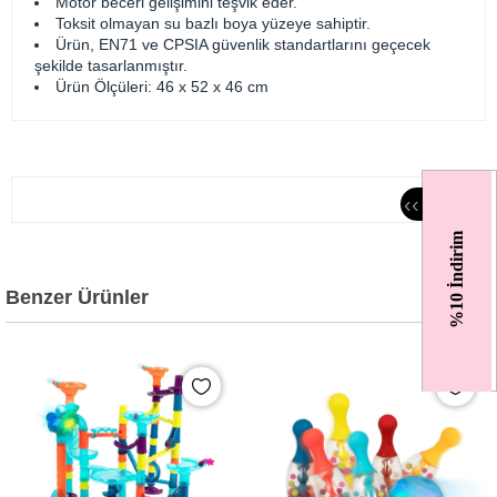
Motor beceri gelişimini teşvik eder.
Toksit olmayan su bazlı boya yüzeye sahiptir.
Ürün, EN71 ve CPSIA güvenlik standartlarını geçecek
şekilde tasarlanmıştır.
Ürün Ölçüleri: 46 x 52 x 46 cm
‹
‹
%10 İndirim
Benzer Ürünler