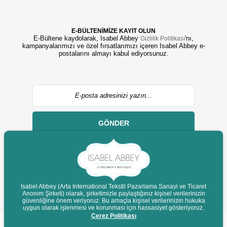
E-BÜLTENİMİZE KAYIT OLUN
E-Bültene kaydolarak, Isabel Abbey
'nı,
Gizlilik Politikası
kampanyalarımızı ve özel fırsatlarımızı içeren Isabel Abbey e-
postalarını almayı kabul ediyorsunuz.
GÖNDER
Isabel Abbey (Arta International Tekstil Pazarlama Sanayi ve Ticaret
Anonim Şirketi) olarak, şirketimizle paylaştığınız kişisel verilerinizin
© 2022 isabelabbey.com - Tüm Hakları Saklıdır.
güvenliğine önem veriyoruz. Bu amaçla kişisel verilerinizin hukuka
Destek
uygun olarak işlenmesi ve korunması için hassasiyet gösteriyoruz.
Çerez Politikası