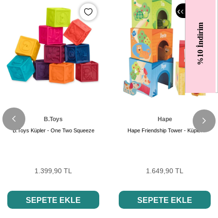
‹
‹
%10 İndirim
B.Toys
Hape
B.Toys Küpler - One Two Squeeze
Hape Friendship Tower - Küpler
1.399,90 TL
1.649,90 TL
SEPETE EKLE
SEPETE EKLE