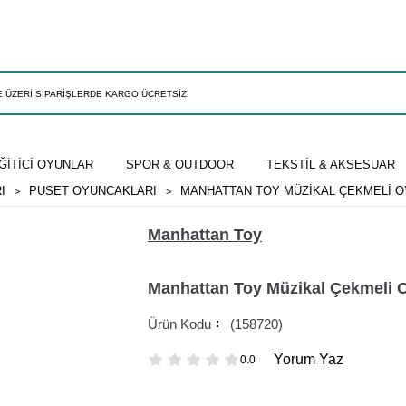
ĞİTİCİ OYUNLAR
SPOR & OUTDOOR
TEKSTİL & AKSESUAR
I
PUSET OYUNCAKLARI
MANHATTAN TOY MÜZIKAL ÇEKMELI O
Manhattan Toy
Manhattan Toy Müzikal Çekmeli 
(158720)
Yorum Yaz
0.0