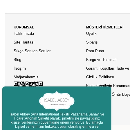
KURUMSAL
MÜŞTERİ HİZMETLERİ
Hakkımızda
Üyelik
Site Haritası
Sipariş
Sıkça Sorulan Sorular
Para Puan
Blog
Kargo ve Teslimat
İletişim
Garanti Koşulları, İade ve 
Mağazalarımız
Gizlilik Politikası
Kişisel Verilerin Korunmas
Asobu Termos Ömür Boyu
Isabel Abbey (Arta International Tekstil Pazarlama Sanayi ve
Ticaret Anonim Şirketi) olarak, şirketimizle paylaştığınız
kişisel verilerinizin güvenliğine önem veriyoruz. Bu amaçla
Destek
kişisel verilerinizin hukuka uygun olarak işlenmesi ve