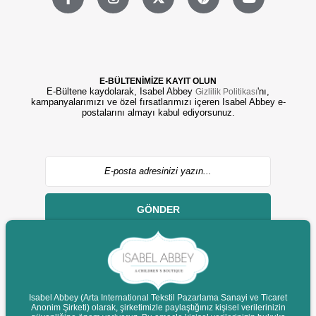
E-BÜLTENİMİZE KAYIT OLUN
E-Bültene kaydolarak, Isabel Abbey
'nı,
Gizlilik Politikası
kampanyalarımızı ve özel fırsatlarımızı içeren Isabel Abbey e-
postalarını almayı kabul ediyorsunuz.
GÖNDER
Isabel Abbey (Arta International Tekstil Pazarlama Sanayi ve Ticaret
Anonim Şirketi) olarak, şirketimizle paylaştığınız kişisel verilerinizin
© 2022 isabelabbey.com - Tüm Hakları Saklıdır.