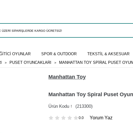
ĞİTİCİ OYUNLAR
SPOR & OUTDOOR
TEKSTİL & AKSESUAR
I
PUSET OYUNCAKLARI
MANHATTAN TOY SPIRAL PUSET OYU
Manhattan Toy
Manhattan Toy Spiral Puset Oyu
(213300)
Yorum Yaz
0.0