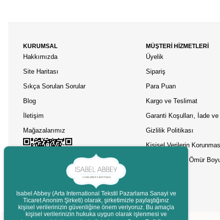
KURUMSAL
MÜŞTERİ HİZMETLERİ
Hakkımızda
Üyelik
Site Haritası
Sipariş
Sıkça Sorulan Sorular
Para Puan
Blog
Kargo ve Teslimat
İletişim
Garanti Koşulları, İade ve 
Mağazalarımız
Gizlilik Politikası
Kişisel Verilerin Korunmas
Asobu Termos Ömür Boyu
Isabel Abbey (Arta International Tekstil Pazarlama Sanayi ve
Ticaret Anonim Şirketi) olarak, şirketimizle paylaştığınız
kişisel verilerinizin güvenliğine önem veriyoruz. Bu amaçla
Destek
kişisel verilerinizin hukuka uygun olarak işlenmesi ve