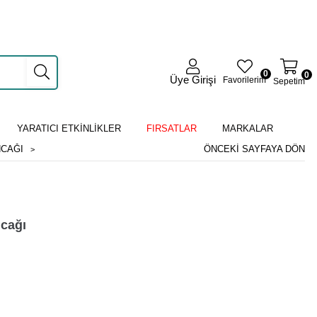
0
0
Üye Girişi
Favorilerim
Sepetim
YARATICI ETKİNLİKLER
FIRSATLAR
MARKALAR
NCAĞI
ÖNCEKI SAYFAYA DÖN
ncağı