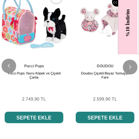
‹
‹
%10 İndirim
Pucci Pups
DOUDOU
Pucci Pups Yavru Köpek ve Çiçekli
Doudou Çiçekli Beyaz Yumuşak
Çanta
Fare
2.749,90 TL
2.599,90 TL
SEPETE EKLE
SEPETE EKLE