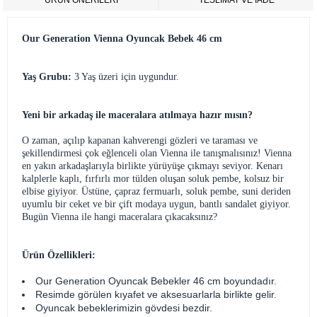
ÜRÜN ÖNERILERI
TESLİMAT VE İADE
Our Generation Vienna Oyuncak Bebek 46 cm
Yaş Grubu:
3 Yaş üzeri için uygundur.
Yeni bir arkadaş ile maceralara atılmaya hazır mısın?
O zaman, açılıp kapanan kahverengi gözleri ve taraması ve
şekillendirmesi çok eğlenceli olan Vienna ile tanışmalısınız! Vienna
en yakın arkadaşlarıyla birlikte yürüyüşe çıkmayı seviyor. Kenarı
kalplerle kaplı, fırfırlı mor tülden oluşan soluk pembe, kolsuz bir
elbise giyiyor. Üstüne, çapraz fermuarlı, soluk pembe, suni deriden
uyumlu bir ceket ve bir çift modaya uygun, bantlı sandalet giyiyor.
Bugün Vienna ile hangi maceralara çıkacaksınız?
Ürün Özellikleri:
Our Generation Oyuncak Bebekler 46 cm boyundadır.
Resimde görülen kıyafet ve aksesuarlarla birlikte gelir.
Oyuncak bebeklerimizin gövdesi bezdir.