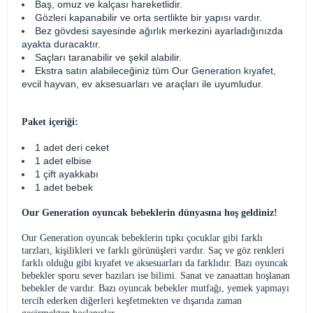
Baş, omuz ve kalçası hareketlidir.
Gözleri kapanabilir ve orta sertlikte bir yapısı vardır.
Bez gövdesi sayesinde ağırlık merkezini ayarladığınızda
ayakta duracaktır.
Saçları taranabilir ve şekil alabilir.
Ekstra satın alabileceğiniz tüm Our Generation kıyafet,
evcil hayvan, ev aksesuarları ve araçları ile uyumludur.
Paket içeriği:
1 adet deri ceket
1 adet elbise
1 çift ayakkabı
1 adet bebek
Our Generation oyuncak bebeklerin dünyasına hoş geldiniz!
Our Generation oyuncak bebeklerin tıpkı çocuklar gibi farklı
tarzları, kişilikleri ve farklı görünüşleri vardır. Saç ve göz renkleri
farklı olduğu gibi kıyafet ve aksesuarları da farklıdır. Bazı oyuncak
bebekler sporu sever bazıları ise bilimi. Sanat ve zanaattan hoşlanan
bebekler de vardır. Bazı oyuncak bebekler mutfağı, yemek yapmayı
tercih ederken diğerleri keşfetmekten ve dışarıda zaman