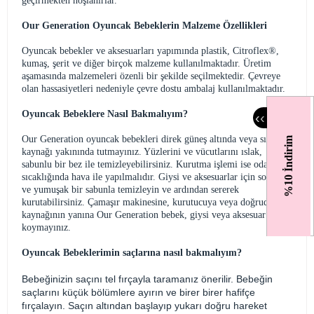
geçirmekten hoşlanırlar.
Our Generation Oyuncak Bebeklerin Malzeme Özellikleri
Oyuncak bebekler ve aksesuarları yapımında plastik, Citroflex®,
kumaş, şerit ve diğer birçok malzeme kullanılmaktadır. Üretim
aşamasında malzemeleri özenli bir şekilde seçilmektedir. Çevreye
olan hassasiyetleri nedeniyle çevre dostu ambalaj kullanılmaktadır.
Oyuncak Bebeklere Nasıl Bakmalıyım?
‹
‹
Our Generation oyuncak bebekleri direk güneş altında veya sıcak ısı
%10 İndirim
kaynağı yakınında tutmayınız. Yüzlerini ve vücutlarını ıslak,
sabunlu bir bez ile temizleyebilirsiniz. Kurutma işlemi ise oda
sıcaklığında hava ile yapılmalıdır. Giysi ve aksesuarlar için soğuk su
ve yumuşak bir sabunla temizleyin ve ardından sererek
kurutabilirsiniz. Çamaşır makinesine, kurutucuya veya doğrudan ısı
kaynağının yanına Our Generation bebek, giysi veya aksesuar
koymayınız.
Oyuncak Bebeklerimin saçlarına nasıl bakmalıyım?
Bebeğinizin saçını tel fırçayla taramanız önerilir. Bebeğin
saçlarını küçük bölümlere ayırın ve birer birer hafifçe
fırçalayın. Saçın altından başlayıp yukarı doğru hareket