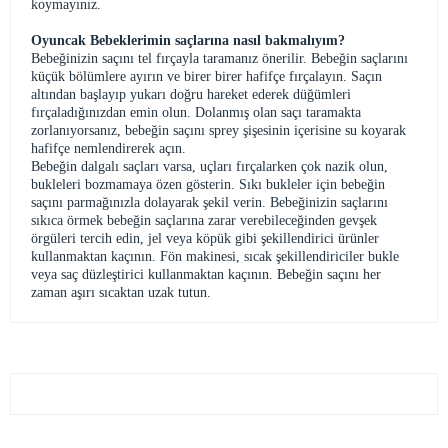
koymayınız.
Oyuncak Bebeklerimin saçlarına nasıl bakmalıyım?
Bebeğinizin saçını tel fırçayla taramanız önerilir. Bebeğin saçlarını
küçük bölümlere ayırın ve birer birer hafifçe fırçalayın. Saçın
altından başlayıp yukarı doğru hareket ederek düğümleri
fırçaladığınızdan emin olun. Dolanmış olan saçı taramakta
zorlanıyorsanız, bebeğin saçını sprey şişesinin içerisine su koyarak
hafifçe nemlendirerek açın.
Bebeğin dalgalı saçları varsa, uçları fırçalarken çok nazik olun,
bukleleri bozmamaya özen gösterin. Sıkı bukleler için bebeğin
saçını parmağınızla dolayarak şekil verin. Bebeğinizin saçlarını
sıkıca örmek bebeğin saçlarına zarar verebileceğinden gevşek
örgüleri tercih edin, jel veya köpük gibi şekillendirici ürünler
kullanmaktan kaçının. Fön makinesi, sıcak şekillendiriciler bukle
veya saç düzleştirici kullanmaktan kaçının. Bebeğin saçını her
zaman aşırı sıcaktan uzak tutun.