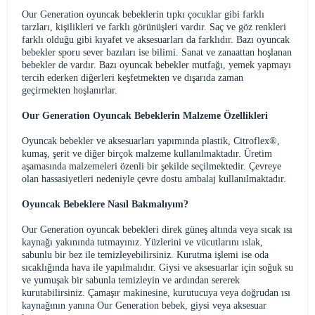
Our Generation oyuncak bebeklerin tıpkı çocuklar gibi farklı
tarzları, kişilikleri ve farklı görünüşleri vardır. Saç ve göz renkleri
farklı olduğu gibi kıyafet ve aksesuarları da farklıdır. Bazı oyuncak
bebekler sporu sever bazıları ise bilimi. Sanat ve zanaattan hoşlanan
bebekler de vardır. Bazı oyuncak bebekler mutfağı, yemek yapmayı
tercih ederken diğerleri keşfetmekten ve dışarıda zaman
geçirmekten hoşlanırlar.
Our Generation Oyuncak Bebeklerin Malzeme Özellikleri
Oyuncak bebekler ve aksesuarları yapımında plastik, Citroflex®,
kumaş, şerit ve diğer birçok malzeme kullanılmaktadır. Üretim
aşamasında malzemeleri özenli bir şekilde seçilmektedir. Çevreye
olan hassasiyetleri nedeniyle çevre dostu ambalaj kullanılmaktadır.
Oyuncak Bebeklere Nasıl Bakmalıyım?
Our Generation oyuncak bebekleri direk güneş altında veya sıcak ısı
kaynağı yakınında tutmayınız. Yüzlerini ve vücutlarını ıslak,
sabunlu bir bez ile temizleyebilirsiniz. Kurutma işlemi ise oda
sıcaklığında hava ile yapılmalıdır. Giysi ve aksesuarlar için soğuk su
ve yumuşak bir sabunla temizleyin ve ardından sererek
kurutabilirsiniz. Çamaşır makinesine, kurutucuya veya doğrudan ısı
kaynağının yanına Our Generation bebek, giysi veya aksesuar