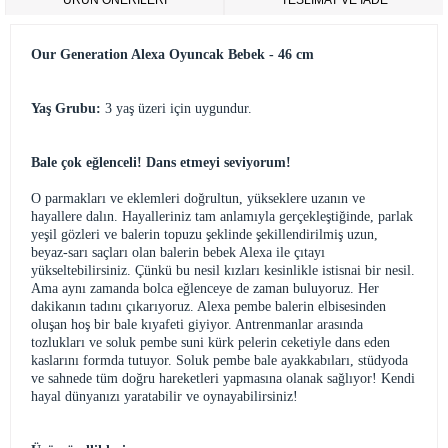
ÜRÜN ÖNERILERI
TESLİMAT VE İADE
Our Generation Alexa Oyuncak Bebek - 46 cm
Yaş Grubu:
3 yaş üzeri için uygundur.
Bale çok eğlenceli! Dans etmeyi seviyorum!
O parmakları ve eklemleri doğrultun, yükseklere uzanın ve
hayallere dalın. Hayalleriniz tam anlamıyla gerçekleştiğinde, parlak
yeşil gözleri ve balerin topuzu şeklinde şekillendirilmiş uzun,
beyaz-sarı saçları olan balerin bebek Alexa ile çıtayı
yükseltebilirsiniz. Çünkü bu nesil kızları kesinlikle istisnai bir nesil.
Ama aynı zamanda bolca eğlenceye de zaman buluyoruz. Her
dakikanın tadını çıkarıyoruz. Alexa pembe balerin elbisesinden
oluşan hoş bir bale kıyafeti giyiyor. Antrenmanlar arasında
tozlukları ve soluk pembe suni kürk pelerin ceketiyle dans eden
kaslarını formda tutuyor. Soluk pembe bale ayakkabıları, stüdyoda
ve sahnede tüm doğru hareketleri yapmasına olanak sağlıyor! Kendi
hayal dünyanızı yaratabilir ve oynayabilirsiniz!