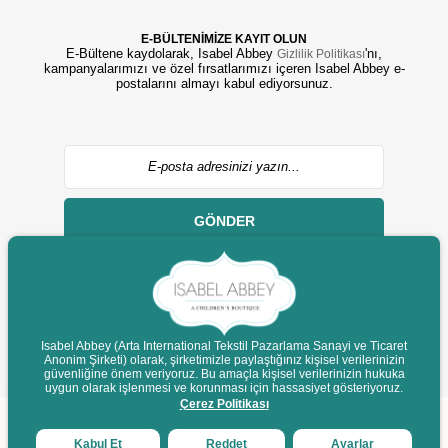
E-BÜLTENİMİZE KAYIT OLUN
E-Bültene kaydolarak, Isabel Abbey
'nı,
Gizlilik Politikası
kampanyalarımızı ve özel fırsatlarımızı içeren Isabel Abbey e-
postalarını almayı kabul ediyorsunuz.
GÖNDER
Isabel Abbey (Arta International Tekstil Pazarlama Sanayi ve Ticaret
Anonim Şirketi) olarak, şirketimizle paylaştığınız kişisel verilerinizin
© 2022 isabelabbey.com - Tüm Hakları Saklıdır.
güvenliğine önem veriyoruz. Bu amaçla kişisel verilerinizin hukuka
Destek
uygun olarak işlenmesi ve korunması için hassasiyet gösteriyoruz.
Çerez Politikası
Kabul Et
Reddet
Ayarlar