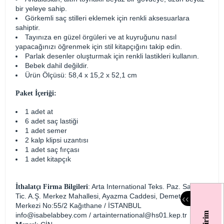
bir yeleye sahip.
Görkemli saç stilleri eklemek için renkli aksesuarlara
sahiptir.
Tayınıza en güzel örgüleri ve at kuyruğunu nasıl
yapacağınızı öğrenmek için stil kitapçığını takip edin.
Parlak desenler oluşturmak için renkli lastikleri kullanın.
Bebek dahil değildir.
Ürün Ölçüsü: 58,4 x 15,2 x 52,1 cm
Paket İçeriği:
1 adet at
6 adet saç lastiği
1 adet semer
2 kalp klipsi uzantısı
1 adet saç fırçası
1 adet kitapçık
: Arta International Teks. Paz. San. Ve
İthalatçı Firma Bilgileri
Tic. A.Ş. Merkez Mahallesi, Ayazma Caddesi, Demet İş
‹
‹
Merkezi No:55/2 Kağıthane / İSTANBUL
info@isabelabbey.com
/
artainternational@hs01.kep.tr