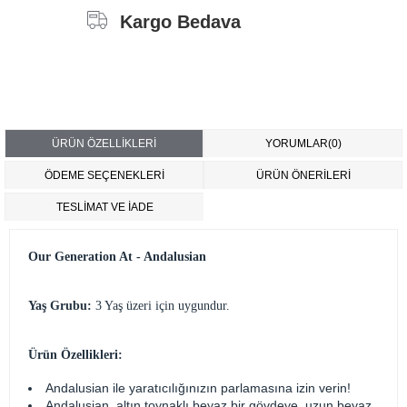
Kargo Bedava
ÜRÜN ÖZELLIKLERI
YORUMLAR
(0)
ÖDEME SEÇENEKLERI
ÜRÜN ÖNERILERI
TESLİMAT VE İADE
Our Generation At - Andalusian
Yaş Grubu:
3 Yaş üzeri için uygundur.
Ürün Özellikleri:
Andalusian ile yaratıcılığınızın parlamasına izin verin!
Andalusian, altın toynaklı beyaz bir gövdeye, uzun beyaz