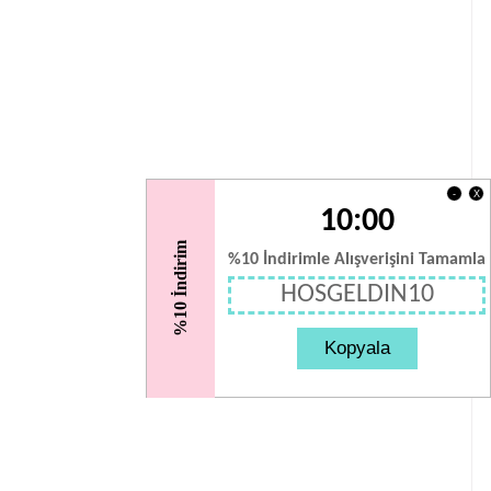
X
-
10:00
%10 İndirim
%10 İndirimle Alışverişini Tamamla
HOSGELDIN10
Kopyala