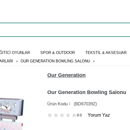
ĞİTİCİ OYUNLAR
SPOR & OUTDOOR
TEKSTİL & AKSESUAR
ARLARI
OUR GENERATION BOWLING SALONU
Our Generation
Our Generation Bowling Salonu
(BD67039Z)
Yorum Yaz
0.0