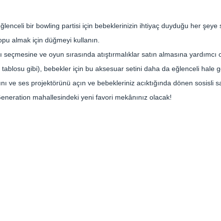
lenceli bir bowling partisi için bebeklerinizin ihtiyaç duyduğu her şeye 
topu almak için düğmeyi kullanın.
 seçmesine ve oyun sırasında atıştırmalıklar satın almasına yardımcı ol
ablosu gibi), bebekler için bu aksesuar setini daha da eğlenceli hale get
ğını ve ses projektörünü açın ve bebekleriniz acıktığında dönen sosisli s
r Generation mahallesindeki yeni favori mekânınız olacak!