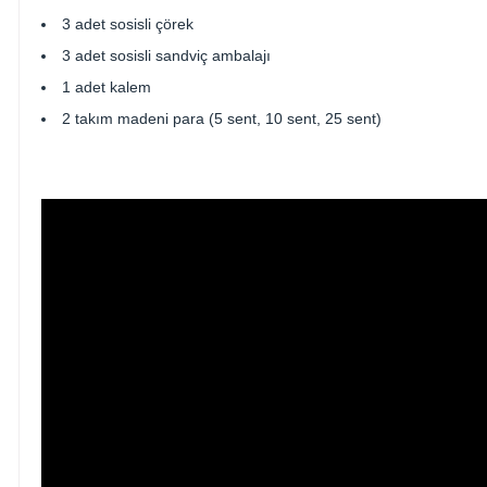
3 adet sosisli çörek
3 adet sosisli sandviç ambalajı
1 adet kalem
2 takım madeni para (5 sent, 10 sent, 25 sent)