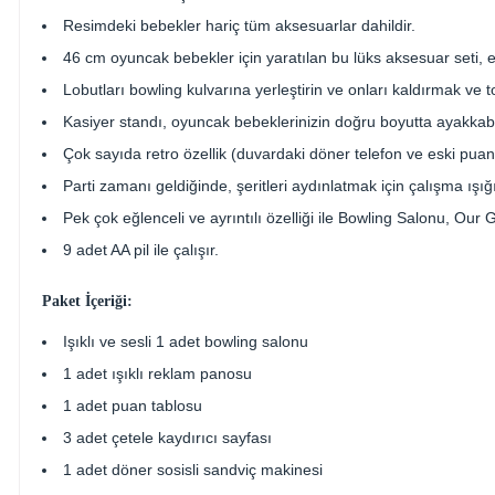
Resimdeki bebekler hariç tüm aksesuarlar dahildir.
46 cm oyuncak bebekler için yaratılan bu lüks aksesuar seti, eğ
Lobutları bowling kulvarına yerleştirin ve onları kaldırmak ve 
Kasiyer standı, oyuncak bebeklerinizin doğru boyutta ayakkabı
Çok sayıda retro özellik (duvardaki döner telefon ve eski puan t
Parti zamanı geldiğinde, şeritleri aydınlatmak için çalışma ışı
Pek çok eğlenceli ve ayrıntılı özelliği ile Bowling Salonu, Ou
9 adet AA pil ile çalışır.
Paket İçeriği:
Işıklı ve sesli 1 adet bowling salonu
1 adet ışıklı reklam panosu
1 adet puan tablosu
3 adet çetele kaydırıcı sayfası
1 adet döner sosisli sandviç makinesi