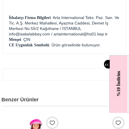
: Arta International Teks. Paz. San. Ve
İthalatçı Firma Bilgileri
Tic. A.Ş. Merkez Mahallesi, Ayazma Caddesi, Demet İş
Merkezi No:55/2 Kağıthane / İSTANBUL
info@isabelabbey.com
/
artainternational@hs01.kep.tr
: ÇİN
Menşei
: Ürün görselinde bulunuyor.
CE Uygunluk Sembolü
‹
‹
%10 İndirim
Benzer Ürünler