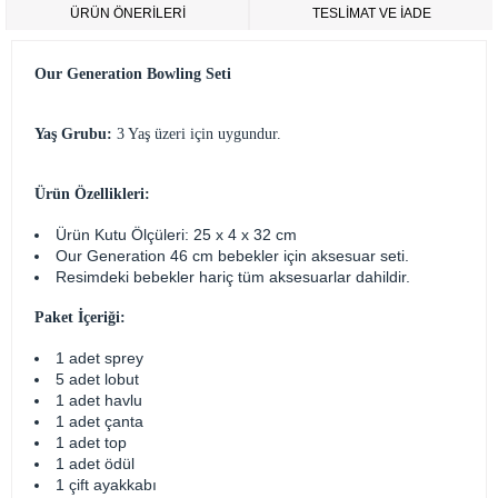
ÜRÜN ÖNERILERI
TESLİMAT VE İADE
Our Generation Bowling Seti
Yaş Grubu:
3 Yaş üzeri için uygundur.
Ürün Özellikleri:
Ürün Kutu Ölçüleri: 25 x 4 x 32 cm
Our Generation 46 cm bebekler için aksesuar seti.
Resimdeki bebekler hariç tüm aksesuarlar dahildir.
Paket İçeriği:
1 adet sprey
5 adet lobut
1 adet havlu
1 adet çanta
1 adet top
1 adet ödül
1 çift ayakkabı