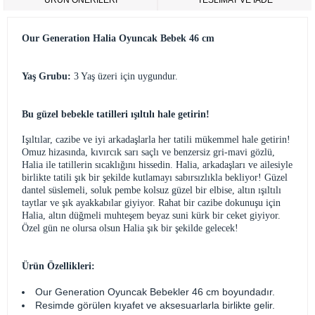
ÜRÜN ÖNERILERI
TESLİMAT VE İADE
Our Generation Halia Oyuncak Bebek 46 cm
Yaş Grubu:
3 Yaş üzeri için uygundur.
Bu güzel bebekle tatilleri ışıltılı hale getirin!
Işıltılar, cazibe ve iyi arkadaşlarla her tatili mükemmel hale getirin!
Omuz hizasında, kıvırcık sarı saçlı ve benzersiz gri-mavi gözlü,
Halia ile tatillerin sıcaklığını hissedin. Halia, arkadaşları ve ailesiyle
birlikte tatili şık bir şekilde kutlamayı sabırsızlıkla bekliyor! Güzel
dantel süslemeli, soluk pembe kolsuz güzel bir elbise, altın ışıltılı
taytlar ve şık ayakkabılar giyiyor. Rahat bir cazibe dokunuşu için
Halia, altın düğmeli muhteşem beyaz suni kürk bir ceket giyiyor.
Özel gün ne olursa olsun Halia şık bir şekilde gelecek!
Ürün Özellikleri:
Our Generation Oyuncak Bebekler 46 cm boyundadır.
Resimde görülen kıyafet ve aksesuarlarla birlikte gelir.