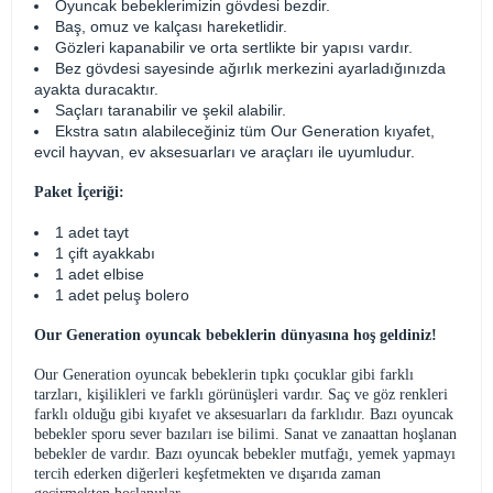
Oyuncak bebeklerimizin gövdesi bezdir.
Baş, omuz ve kalçası hareketlidir.
Gözleri kapanabilir ve orta sertlikte bir yapısı vardır.
Bez gövdesi sayesinde ağırlık merkezini ayarladığınızda
ayakta duracaktır.
Saçları taranabilir ve şekil alabilir.
Ekstra satın alabileceğiniz tüm Our Generation kıyafet,
evcil hayvan, ev aksesuarları ve araçları ile uyumludur.
Paket İçeriği:
1 adet tayt
1 çift ayakkabı
1 adet elbise
1 adet peluş bolero
Our Generation oyuncak bebeklerin dünyasına hoş geldiniz!
Our Generation oyuncak bebeklerin tıpkı çocuklar gibi farklı
tarzları, kişilikleri ve farklı görünüşleri vardır. Saç ve göz renkleri
farklı olduğu gibi kıyafet ve aksesuarları da farklıdır. Bazı oyuncak
bebekler sporu sever bazıları ise bilimi. Sanat ve zanaattan hoşlanan
bebekler de vardır. Bazı oyuncak bebekler mutfağı, yemek yapmayı
tercih ederken diğerleri keşfetmekten ve dışarıda zaman