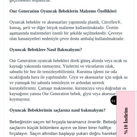
geçirmekten hoşlanırlar.
Our Generation Oyuncak Bebeklerin Malzeme Özellikleri
Oyuncak bebekler ve aksesuarları yapımında plastik, Citroflex®,
kumaş, şerit ve diğer birçok malzeme kullanılmaktadır. Üretim
aşamasında malzemeleri özenli bir şekilde seçilmektedir. Çevreye
olan hassasiyetleri nedeniyle çevre dostu ambalaj kullanılmaktadır.
Oyuncak Bebeklere Nasıl Bakmalıyım?
Our Generation oyuncak bebekleri direk güneş altında veya sıcak ısı
kaynağı yakınında tutmayınız. Yüzlerini ve vücutlarını ıslak,
sabunlu bir bez ile temizleyebilirsiniz. Kurutma işlemi ise oda
sıcaklığında hava ile yapılmalıdır. Giysi ve aksesuarlar için soğuk su
ve yumuşak bir sabunla temizleyin ve ardından sererek
kurutabilirsiniz. Çamaşır makinesine, kurutucuya veya doğrudan ısı
kaynağının yanına Our Generation bebek, giysi veya aksesuar
‹
‹
koymayınız.
Oyuncak Bebeklerimin saçlarına nasıl bakmalıyım?
%10 İndirim
Bebeğinizin saçını tel fırçayla taramanız önerilir. Bebeğin
saçlarını küçük bölümlere ayırın ve birer birer hafifçe
fırçalayın. Saçın altından başlayıp yukarı doğru hareket