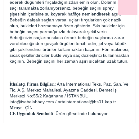
ederek düğümleri fırçaladığınızdan emin olun. Dolanmış olan
saçı taramakta zorlanıyorsanız, bebeğin saçını sprey
şişesinin içerisine su koyarak hafifçe nemlendirerek açın.
Bebeğin dalgalı saçları varsa, uçları fırçalarken çok nazik
olun, bukleleri bozmamaya özen gösterin. Sıkı bukleler için
bebeğin saçını parmağınızla dolayarak şekil verin.
Bebeğinizin saçlarını sıkıca örmek bebeğin saçlarına zarar
verebileceğinden gevşek örgüleri tercih edin, jel veya köpük
gibi şekillendirici ürünler kullanmaktan kaçının. Fön makinesi,
sıcak şekillendiriciler bukle veya saç düzleştirici kullanmaktan
kaçının. Bebeğin saçını her zaman aşırı sıcaktan uzak tutun.
: Arta International Teks. Paz. San. Ve
İthalatçı Firma Bilgileri
Tic. A.Ş. Merkez Mahallesi, Ayazma Caddesi, Demet İş
Merkezi No:55/2 Kağıthane / İSTANBUL
info@isabelabbey.com
/
artainternational@hs01.kep.tr
: ÇİN
Menşei
: Ürün görselinde bulunuyor.
CE Uygunluk Sembolü