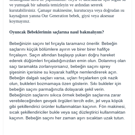
ve yumuşak bir sabunla temizleyin ve ardından sererek
kurutabilirsiniz. Çamaşır makinesine, kurutucuya veya doğrudan ısı
kaynağının yanına Our Generation bebek, giysi veya aksesuar
koymayınız.
Oyuncak Bebeklerimin saçlarına nasıl bakmalıyım?
Bebeğinizin saçını tel fırçayla taramanız önerilir. Bebeğin
saçlarını küçük bölümlere ayırın ve birer birer hafifçe
fırçalayın. Saçın altından başlayıp yukarı doğru hareket
ederek düğümleri fırçaladığınızdan emin olun. Dolanmış olan
saçı taramakta zorlanıyorsanız, bebeğin saçını sprey
şişesinin içerisine su koyarak hafifçe nemlendirerek açın.
Bebeğin dalgalı saçları varsa, uçları fırçalarken çok nazik
olun, bukleleri bozmamaya özen gösterin. Sıkı bukleler için
bebeğin saçını parmağınızla dolayarak şekil verin.
Bebeğinizin saçlarını sıkıca örmek bebeğin saçlarına zarar
verebileceğinden gevşek örgüleri tercih edin, jel veya köpük
gibi şekillendirici ürünler kullanmaktan kaçının. Fön makinesi,
sıcak şekillendiriciler bukle veya saç düzleştirici kullanmaktan
kaçının. Bebeğin saçını her zaman aşırı sıcaktan uzak tutun.