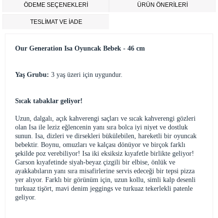
ÖDEME SEÇENEKLERI
ÜRÜN ÖNERILERI
TESLİMAT VE İADE
Our Generation Isa Oyuncak Bebek - 46 cm
Yaş Grubu:
3 yaş üzeri için uygundur.
Sıcak tabaklar geliyor!
Uzun, dalgalı, açık kahverengi saçları ve sıcak kahverengi gözleri
olan Isa ile leziz eğlencenin yanı sıra bolca iyi niyet ve dostluk
sunun. Isa, dizleri ve dirsekleri bükülebilen, hareketli bir oyuncak
bebektir. Boynu, omuzları ve kalçası dönüyor ve birçok farklı
şekilde poz verebiliyor! Isa iki eksiksiz kıyafetle birlikte geliyor!
Garson kıyafetinde siyah-beyaz çizgili bir elbise, önlük ve
ayakkabıların yanı sıra misafirlerine servis edeceği bir tepsi pizza
yer alıyor. Farklı bir görünüm için, uzun kollu, simli kalp desenli
turkuaz tişört, mavi denim jeggings ve turkuaz tekerlekli patenle
geliyor.