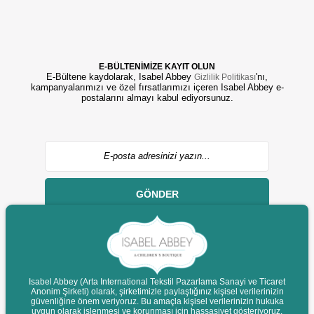
E-BÜLTENİMİZE KAYIT OLUN
E-Bültene kaydolarak, Isabel Abbey
'nı,
Gizlilik Politikası
kampanyalarımızı ve özel fırsatlarımızı içeren Isabel Abbey e-
postalarını almayı kabul ediyorsunuz.
GÖNDER
Isabel Abbey (Arta International Tekstil Pazarlama Sanayi ve Ticaret
Anonim Şirketi) olarak, şirketimizle paylaştığınız kişisel verilerinizin
© 2022 isabelabbey.com - Tüm Hakları Saklıdır.
güvenliğine önem veriyoruz. Bu amaçla kişisel verilerinizin hukuka
Destek
uygun olarak işlenmesi ve korunması için hassasiyet gösteriyoruz.