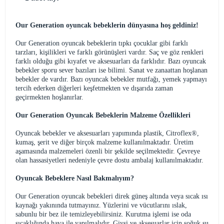
Our Generation oyuncak bebeklerin dünyasına hoş geldiniz!
Our Generation oyuncak bebeklerin tıpkı çocuklar gibi farklı
tarzları, kişilikleri ve farklı görünüşleri vardır. Saç ve göz renkleri
farklı olduğu gibi kıyafet ve aksesuarları da farklıdır. Bazı oyuncak
bebekler sporu sever bazıları ise bilimi. Sanat ve zanaattan hoşlanan
bebekler de vardır. Bazı oyuncak bebekler mutfağı, yemek yapmayı
tercih ederken diğerleri keşfetmekten ve dışarıda zaman
geçirmekten hoşlanırlar.
Our Generation Oyuncak Bebeklerin Malzeme Özellikleri
Oyuncak bebekler ve aksesuarları yapımında plastik, Citroflex®,
kumaş, şerit ve diğer birçok malzeme kullanılmaktadır. Üretim
aşamasında malzemeleri özenli bir şekilde seçilmektedir. Çevreye
olan hassasiyetleri nedeniyle çevre dostu ambalaj kullanılmaktadır.
Oyuncak Bebeklere Nasıl Bakmalıyım?
Our Generation oyuncak bebekleri direk güneş altında veya sıcak ısı
kaynağı yakınında tutmayınız. Yüzlerini ve vücutlarını ıslak,
sabunlu bir bez ile temizleyebilirsiniz. Kurutma işlemi ise oda
sıcaklığında hava ile yapılmalıdır. Giysi ve aksesuarlar için soğuk su