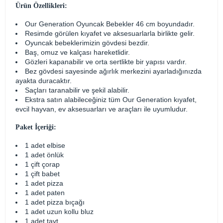
Ürün Özellikleri:
Our Generation Oyuncak Bebekler 46 cm boyundadır.
Resimde görülen kıyafet ve aksesuarlarla birlikte gelir.
Oyuncak bebeklerimizin gövdesi bezdir.
Baş, omuz ve kalçası hareketlidir.
Gözleri kapanabilir ve orta sertlikte bir yapısı vardır.
Bez gövdesi sayesinde ağırlık merkezini ayarladığınızda
ayakta duracaktır.
Saçları taranabilir ve şekil alabilir.
Ekstra satın alabileceğiniz tüm Our Generation kıyafet,
evcil hayvan, ev aksesuarları ve araçları ile uyumludur.
Paket İçeriği:
1 adet elbise
1 adet önlük
1 çift çorap
1 çift babet
1 adet pizza
1 adet paten
1 adet pizza bıçağı
1 adet uzun kollu bluz
1 adet tayt