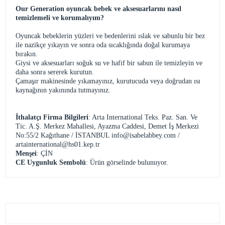
Our Generation oyuncak bebek ve aksesuarlarını nasıl
temizlemeli ve korumalıyım?
Oyuncak bebeklerin yüzleri ve bedenlerini ıslak ve sabunlu bir bez
ile nazikçe yıkayın ve sonra oda sıcaklığında doğal kurumaya
bırakın.
Giysi ve aksesuarları soğuk su ve hafif bir sabun ile temizleyin ve
daha sonra sererek kurutun.
Çamaşır makinesinde yıkamayınız, kurutucuda veya doğrudan ısı
kaynağının yakınında tutmayınız.
İthalatçı Firma Bilgileri
: Arta International Teks. Paz. San. Ve
Tic. A.Ş. Merkez Mahallesi, Ayazma Caddesi, Demet İş Merkezi
No:55/2 Kağıthane / İSTANBUL
info@isabelabbey.com
/
artainternational@hs01.kep.tr
Menşei
: ÇİN
CE Uygunluk Sembolü
: Ürün görselinde bulunuyor.