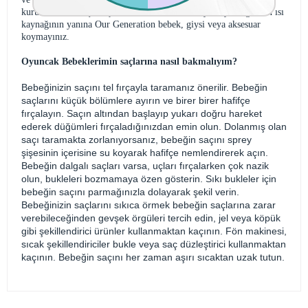
kurutabilirsiniz. Çamaşır makinesine, kurutucuya veya doğrudan ısı
kaynağının yanına Our Generation bebek, giysi veya aksesuar
koymayınız.
Oyuncak Bebeklerimin saçlarına nasıl bakmalıyım?
Bebeğinizin saçını tel fırçayla taramanız önerilir. Bebeğin
saçlarını küçük bölümlere ayırın ve birer birer hafifçe
fırçalayın. Saçın altından başlayıp yukarı doğru hareket
ederek düğümleri fırçaladığınızdan emin olun. Dolanmış olan
saçı taramakta zorlanıyorsanız, bebeğin saçını sprey
şişesinin içerisine su koyarak hafifçe nemlendirerek açın.
Bebeğin dalgalı saçları varsa, uçları fırçalarken çok nazik
olun, bukleleri bozmamaya özen gösterin. Sıkı bukleler için
bebeğin saçını parmağınızla dolayarak şekil verin.
Bebeğinizin saçlarını sıkıca örmek bebeğin saçlarına zarar
verebileceğinden gevşek örgüleri tercih edin, jel veya köpük
gibi şekillendirici ürünler kullanmaktan kaçının. Fön makinesi,
sıcak şekillendiriciler bukle veya saç düzleştirici kullanmaktan
kaçının. Bebeğin saçını her zaman aşırı sıcaktan uzak tutun.