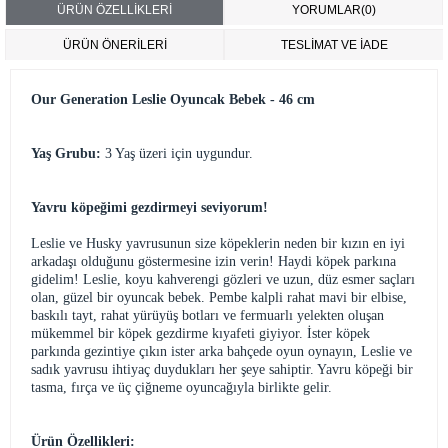
ÜRÜN ÖZELLIKLERI
YORUMLAR
(0)
ÜRÜN ÖNERILERI
TESLİMAT VE İADE
Our Generation Leslie Oyuncak Bebek - 46 cm
Yaş Grubu:
3 Yaş üzeri için uygundur.
Yavru köpeğimi gezdirmeyi seviyorum!
Leslie ve Husky yavrusunun size köpeklerin neden bir kızın en iyi
arkadaşı olduğunu göstermesine izin verin! Haydi köpek parkına
gidelim! Leslie, koyu kahverengi gözleri ve uzun, düz esmer saçları
olan, güzel bir oyuncak bebek. Pembe kalpli rahat mavi bir elbise,
baskılı tayt, rahat yürüyüş botları ve fermuarlı yelekten oluşan
mükemmel bir köpek gezdirme kıyafeti giyiyor. İster köpek
parkında gezintiye çıkın ister arka bahçede oyun oynayın, Leslie ve
sadık yavrusu ihtiyaç duydukları her şeye sahiptir. Yavru köpeği bir
tasma, fırça ve üç çiğneme oyuncağıyla birlikte gelir.
Ürün Özellikleri: