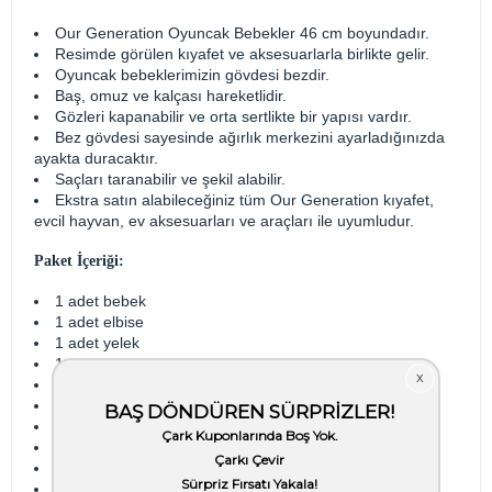
Our Generation Oyuncak Bebekler 46 cm boyundadır.
Resimde görülen kıyafet ve aksesuarlarla birlikte gelir.
Oyuncak bebeklerimizin gövdesi bezdir.
Baş, omuz ve kalçası hareketlidir.
Gözleri kapanabilir ve orta sertlikte bir yapısı vardır.
Bez gövdesi sayesinde ağırlık merkezini ayarladığınızda
ayakta duracaktır.
Saçları taranabilir ve şekil alabilir.
Ekstra satın alabileceğiniz tüm Our Generation kıyafet,
evcil hayvan, ev aksesuarları ve araçları ile uyumludur.
Paket İçeriği:
1 adet bebek
1 adet elbise
1 adet yelek
1 adet tayt
1 çift çizme
1 adet top
1 adet tasma
1 adet köpek
1 adet diş çıkarma kemiği
1 adet tarak