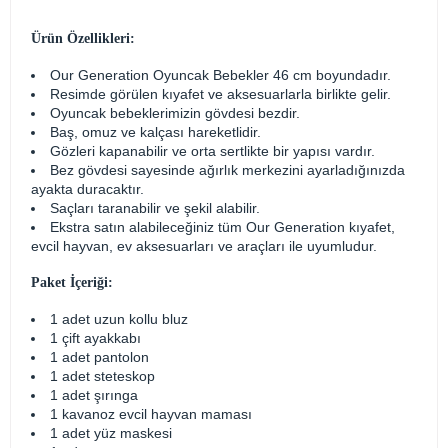
Ürün Özellikleri:
Our Generation Oyuncak Bebekler 46 cm boyundadır.
Resimde görülen kıyafet ve aksesuarlarla birlikte gelir.
Oyuncak bebeklerimizin gövdesi bezdir.
Baş, omuz ve kalçası hareketlidir.
Gözleri kapanabilir ve orta sertlikte bir yapısı vardır.
Bez gövdesi sayesinde ağırlık merkezini ayarladığınızda
ayakta duracaktır.
Saçları taranabilir ve şekil alabilir.
Ekstra satın alabileceğiniz tüm Our Generation kıyafet,
evcil hayvan, ev aksesuarları ve araçları ile uyumludur.
Paket İçeriği:
​​​1 adet uzun kollu bluz
1 çift ayakkabı
1 adet pantolon
1 adet steteskop
1 adet şırınga
1 kavanoz evcil hayvan maması
1 adet yüz maskesi