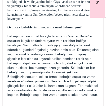
sıcaklığında hava ile yapılmalıdır. Giysi ve aksesuarlar için soğuk su
ve yumuşak bir sabunla temizleyin ve ardından sererek
kurutabilirsiniz. Çamaşır makinesine, kurutucuya veya doğrudan ısı
kaynağının yanına Our Generation bebek, giysi veya aksesuar
koymayınız.
Oyuncak Bebeklerimin saçlarına nasıl bakmalıyım?
Bebeğinizin saçını tel fırçayla taramanız önerilir. Bebeğin
saçlarını küçük bölümlere ayırın ve birer birer hafifçe
fırçalayın. Saçın altından başlayıp yukarı doğru hareket
ederek düğümleri fırçaladığınızdan emin olun. Dolanmış olan
saçı taramakta zorlanıyorsanız, bebeğin saçını sprey
şişesinin içerisine su koyarak hafifçe nemlendirerek açın.
Bebeğin dalgalı saçları varsa, uçları fırçalarken çok nazik
olun, bukleleri bozmamaya özen gösterin. Sıkı bukleler için
bebeğin saçını parmağınızla dolayarak şekil verin.
Bebeğinizin saçlarını sıkıca örmek bebeğin saçlarına zarar
verebileceğinden gevşek örgüleri tercih edin, jel veya köpük
gibi şekillendirici ürünler kullanmaktan kaçının. Fön makinesi,
sıcak şekillendiriciler bukle veya saç düzleştirici kullanmaktan
kaçının. Bebeğin saçını her zaman aşırı sıcaktan uzak tutun.