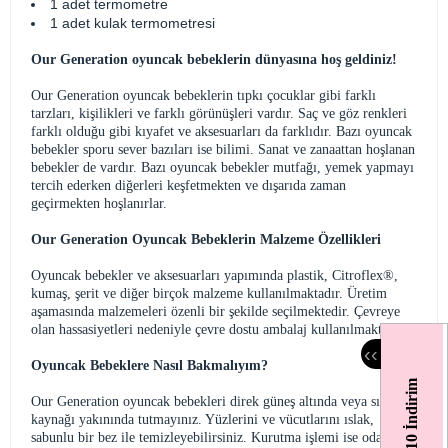
1 adet termometre
1 adet kulak termometresi
Our Generation oyuncak bebeklerin dünyasına hoş geldiniz!
Our Generation oyuncak bebeklerin tıpkı çocuklar gibi farklı
tarzları, kişilikleri ve farklı görünüşleri vardır. Saç ve göz renkleri
farklı olduğu gibi kıyafet ve aksesuarları da farklıdır. Bazı oyuncak
bebekler sporu sever bazıları ise bilimi. Sanat ve zanaattan hoşlanan
bebekler de vardır. Bazı oyuncak bebekler mutfağı, yemek yapmayı
tercih ederken diğerleri keşfetmekten ve dışarıda zaman
geçirmekten hoşlanırlar.
Our Generation Oyuncak Bebeklerin Malzeme Özellikleri
Oyuncak bebekler ve aksesuarları yapımında plastik, Citroflex®,
kumaş, şerit ve diğer birçok malzeme kullanılmaktadır. Üretim
aşamasında malzemeleri özenli bir şekilde seçilmektedir. Çevreye
olan hassasiyetleri nedeniyle çevre dostu ambalaj kullanılmaktadır.
‹
‹
Oyuncak Bebeklere Nasıl Bakmalıyım?
%10 İndirim
Our Generation oyuncak bebekleri direk güneş altında veya sıcak ısı
kaynağı yakınında tutmayınız. Yüzlerini ve vücutlarını ıslak,
sabunlu bir bez ile temizleyebilirsiniz. Kurutma işlemi ise oda