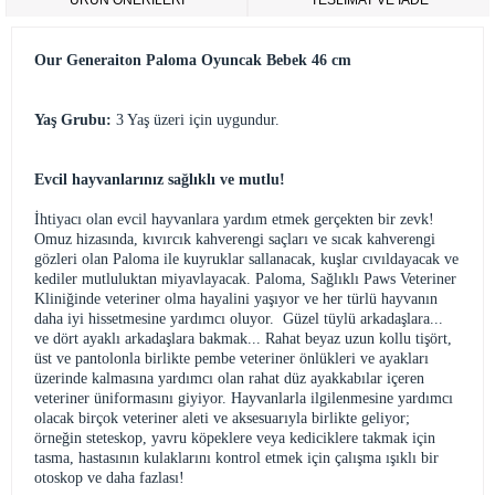
ÜRÜN ÖNERILERI
TESLİMAT VE İADE
Our Generaiton Paloma Oyuncak Bebek 46 cm
Yaş Grubu:
3 Yaş üzeri için uygundur.
Evcil hayvanlarınız sağlıklı ve mutlu!
İhtiyacı olan evcil hayvanlara yardım etmek gerçekten bir zevk!
Omuz hizasında, kıvırcık kahverengi saçları ve sıcak kahverengi
gözleri olan Paloma ile kuyruklar sallanacak, kuşlar cıvıldayacak ve
kediler mutluluktan miyavlayacak. Paloma, Sağlıklı Paws Veteriner
Kliniğinde veteriner olma hayalini yaşıyor ve her türlü hayvanın
daha iyi hissetmesine yardımcı oluyor. Güzel tüylü arkadaşlara...
ve dört ayaklı arkadaşlara bakmak... Rahat beyaz uzun kollu tişört,
üst ve pantolonla birlikte pembe veteriner önlükleri ve ayakları
üzerinde kalmasına yardımcı olan rahat düz ayakkabılar içeren
veteriner üniformasını giyiyor. Hayvanlarla ilgilenmesine yardımcı
olacak birçok veteriner aleti ve aksesuarıyla birlikte geliyor;
örneğin steteskop, yavru köpeklere veya kediciklere takmak için
tasma, hastasının kulaklarını kontrol etmek için çalışma ışıklı bir
otoskop ve daha fazlası!